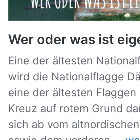
Wer oder was ist ei
Eine der ältesten Nationa
wird die Nationalflagge D
eine der ältesten Flaggen 
Kreuz auf rotem Grund dar
sich ab vom altnordischen
Wer