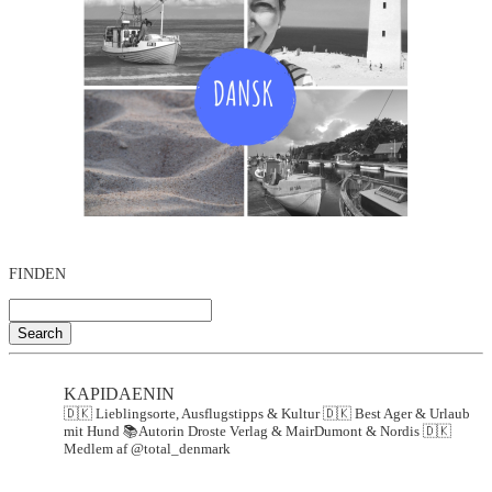
FINDEN
Search
KAPIDAENIN
🇩🇰 Lieblingsorte, Ausflugstipps & Kultur
🇩🇰 Best Ager & Urlaub
mit Hund
📚Autorin Droste Verlag & MairDumont & Nordis
🇩🇰
Medlem af @total_denmark