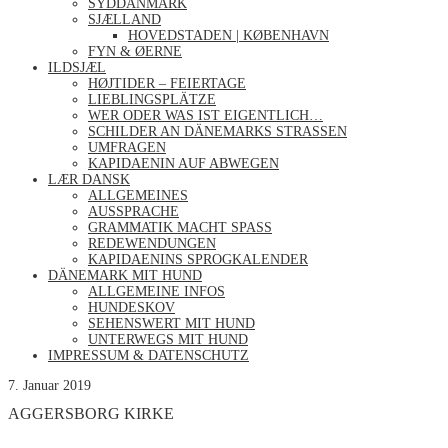
SYDDANMARK
SJÆLLAND
HOVEDSTADEN | KØBENHAVN
FYN & ØERNE
ILDSJÆL
HØJTIDER – FEIERTAGE
LIEBLINGSPLÄTZE
WER ODER WAS IST EIGENTLICH…
SCHILDER AN DÄNEMARKS STRASSEN
UMFRAGEN
KAPIDAENIN AUF ABWEGEN
LÆR DANSK
ALLGEMEINES
AUSSPRACHE
GRAMMATIK MACHT SPASS
REDEWENDUNGEN
KAPIDAENINS SPROGKALENDER
DÄNEMARK MIT HUND
ALLGEMEINE INFOS
HUNDESKOV
SEHENSWERT MIT HUND
UNTERWEGS MIT HUND
IMPRESSUM & DATENSCHUTZ
7. Januar 2019
AGGERSBORG KIRKE