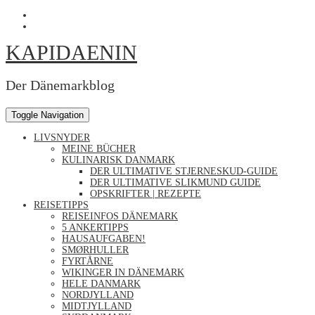
Skip
Profil
to
von
Profil
content
Kapidaenin
von
KAPIDAENIN
auf
kapidaenin
Facebook
auf
anzeigen
Instagram
anzeigen
Der Dänemarkblog
Toggle Navigation
LIVSNYDER
MEINE BÜCHER
KULINARISK DANMARK
DER ULTIMATIVE STJERNESKUD-GUIDE
DER ULTIMATIVE SLIKMUND GUIDE
OPSKRIFTER | REZEPTE
REISETIPPS
REISEINFOS DÄNEMARK
5 ANKERTIPPS
HAUSAUFGABEN!
SMØRHULLER
FYRTÅRNE
WIKINGER IN DÄNEMARK
HELE DANMARK
NORDJYLLAND
MIDTJYLLAND