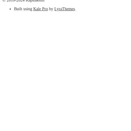
© 2016-2024 Kapidaenin
Built using
Kale Pro
by
LyraThemes
.