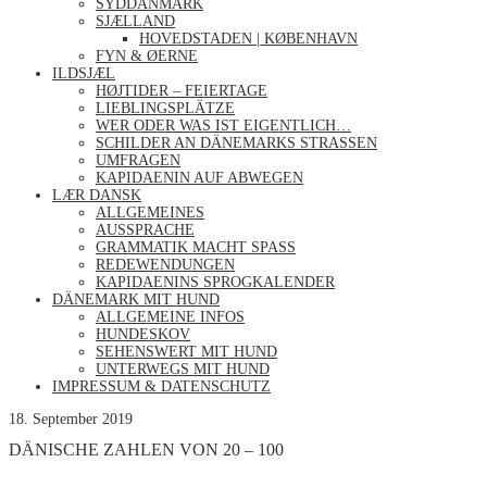
SYDDANMARK
SJÆLLAND
HOVEDSTADEN | KØBENHAVN
FYN & ØERNE
ILDSJÆL
HØJTIDER – FEIERTAGE
LIEBLINGSPLÄTZE
WER ODER WAS IST EIGENTLICH…
SCHILDER AN DÄNEMARKS STRASSEN
UMFRAGEN
KAPIDAENIN AUF ABWEGEN
LÆR DANSK
ALLGEMEINES
AUSSPRACHE
GRAMMATIK MACHT SPASS
REDEWENDUNGEN
KAPIDAENINS SPROGKALENDER
DÄNEMARK MIT HUND
ALLGEMEINE INFOS
HUNDESKOV
SEHENSWERT MIT HUND
UNTERWEGS MIT HUND
IMPRESSUM & DATENSCHUTZ
18. September 2019
DÄNISCHE ZAHLEN VON 20 – 100