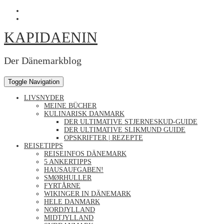
Skip
Profil
to
von
Profil
content
Kapidaenin
von
KAPIDAENIN
auf
kapidaenin
Facebook
auf
anzeigen
Instagram
anzeigen
Der Dänemarkblog
Toggle Navigation
LIVSNYDER
MEINE BÜCHER
KULINARISK DANMARK
DER ULTIMATIVE STJERNESKUD-GUIDE
DER ULTIMATIVE SLIKMUND GUIDE
OPSKRIFTER | REZEPTE
REISETIPPS
REISEINFOS DÄNEMARK
5 ANKERTIPPS
HAUSAUFGABEN!
SMØRHULLER
FYRTÅRNE
WIKINGER IN DÄNEMARK
HELE DANMARK
NORDJYLLAND
MIDTJYLLAND