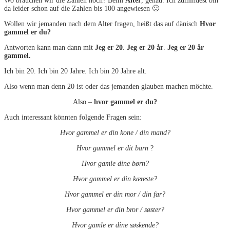
Wo brauchen wir die Zahlen noch? Beim
Alter
, genau. Ich zumindest bin
da leider schon auf die Zahlen bis 100 angewiesen 🙂
Wollen wir jemanden nach dem Alter fragen, heißt das auf dänisch
Hvor
gammel er du?
Antworten kann man dann mit
Jeg er 20
.
Jeg er 20 år
.
Jeg er 20 år
gammel.
Ich bin 20. Ich bin 20 Jahre. Ich bin 20 Jahre alt.
Also wenn man denn 20 ist oder das jemanden glauben machen möchte.
Also –
hvor gammel er du?
Auch interessant könnten folgende Fragen sein:
Hvor gammel er din kone / din mand?
Hvor gammel er dit barn
?
Hvor gamle dine børn?
Hvor gammel er din kæreste?
Hvor gammel er din mor / din far?
Hvor gammel er din bror / søster?
Hvor gamle er dine søskende?