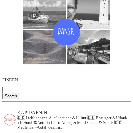
FINDEN
Search
KAPIDAENIN
🇩🇰 Lieblingsorte, Ausflugstipps & Kultur
🇩🇰 Best Ager & Urlaub
mit Hund
📚Autorin Droste Verlag & MairDumont & Nordis
🇩🇰
Medlem af @total_denmark