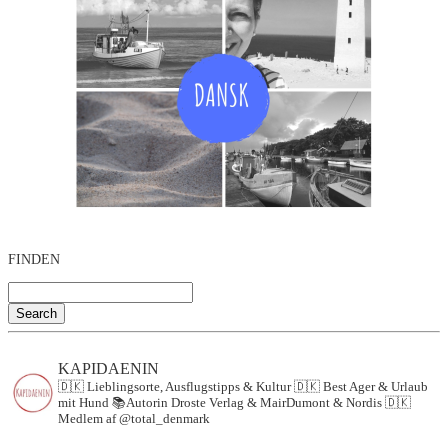
FINDEN
Search
KAPIDAENIN
🇩🇰 Lieblingsorte, Ausflugstipps & Kultur
🇩🇰 Best Ager & Urlaub
mit Hund
📚Autorin Droste Verlag & MairDumont & Nordis
🇩🇰
Medlem af @total_denmark