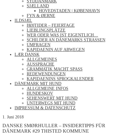
SYDDANMARK
SJÆLLAND
HOVEDSTADEN | KØBENHAVN
FYN & ØERNE
ILDSJÆL
HØJTIDER – FEIERTAGE
LIEBLINGSPLÄTZE
WER ODER WAS IST EIGENTLICH…
SCHILDER AN DÄNEMARKS STRASSEN
UMFRAGEN
KAPIDAENIN AUF ABWEGEN
LÆR DANSK
ALLGEMEINES
AUSSPRACHE
GRAMMATIK MACHT SPASS
REDEWENDUNGEN
KAPIDAENINS SPROGKALENDER
DÄNEMARK MIT HUND
ALLGEMEINE INFOS
HUNDESKOV
SEHENSWERT MIT HUND
UNTERWEGS MIT HUND
IMPRESSUM & DATENSCHUTZ
1. Juni 2018
DANSKE SMØRHULLER – INSIDERTIPPS FÜR
DÄNEMARK #29 THISTED KOMMUNE