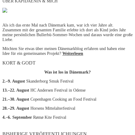
ÜBER KAPIDAENIN & MICH
Als ich das erste Mal nach Dänemark kam, war ich vier Jahre alt.
Zusammen mit der gesamten Familie erlebte ich dort als Kind jedes Jahr
meine persönlichen Bullerbü-Sommer-Wochen und daraus wurde eine große
Liebe.
Möchten Sie etwas über meinen Dänemarkblog erfahren und haben eine
Idee für ein gemeinsames Projekt?
Weiterlesen
KORT & GODT
Was ist los in Dänemark?
2.–9. August
Skanderborg Smuk Festival
13.–22. August
HC Andersen Festival in Odense
21.–30. August
Copenhagen Cooking an Food Festival
28.–29. August
Horsens Mittelalterfestival
4.–6. September
Rømø Kite Festival
BISHERIGE VERÖFFENTLICHUNGEN