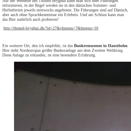
Auf der Webseite des Thisted Bryghus kann man sich über Führungen
informieren, in der Regel werden sie in den dänischen Sommer- und
Herbstferien jeweils mittwochs angeboten. Die Führungen sind auf Dänisch,
aber auch ohne Sprachkenntnisse ein Erlebnis. Und am Schluss kann man
das Bier natürlich auch probieren!
http://thisted-bryghus.dk/?id=27&vhmenu=7&hmenu=10
Ein weiterer Ort, den ich empfehle, ist das
Bunkermuseum in Hanstholm
.
Hier steht Nordeuropas größte Bunkeranlage aus dem Zweiten Weltkrieg.
Diese Anlage zu erkunden, ist eine besondere Erfahrung.