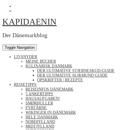
Skip
Profil
to
von
Profil
content
Kapidaenin
von
KAPIDAENIN
auf
kapidaenin
Facebook
auf
anzeigen
Instagram
anzeigen
Der Dänemarkblog
Toggle Navigation
LIVSNYDER
MEINE BÜCHER
KULINARISK DANMARK
DER ULTIMATIVE STJERNESKUD-GUIDE
DER ULTIMATIVE SLIKMUND GUIDE
OPSKRIFTER | REZEPTE
REISETIPPS
REISEINFOS DÄNEMARK
5 ANKERTIPPS
HAUSAUFGABEN!
SMØRHULLER
FYRTÅRNE
WIKINGER IN DÄNEMARK
HELE DANMARK
NORDJYLLAND
MIDTJYLLAND