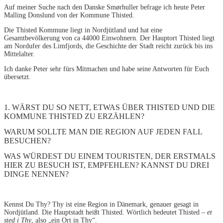
Auf meiner Suche nach den Danske Smørhuller befrage ich heute Peter
Malling Donslund von der Kommune Thisted.
Die Thisted Kommune liegt in Nordjütland und hat eine
Gesamtbevölkerung von ca 44000 Einwohnern. Der Hauptort Thisted liegt
am Nordufer des Limfjords, die Geschichte der Stadt reicht zurück bis ins
Mittelalter.
Ich danke Peter sehr fürs Mitmachen und habe seine Antworten für Euch
übersetzt.
1. WÄRST DU SO NETT, ETWAS ÜBER THISTED UND DIE
KOMMUNE THISTED ZU ERZÄHLEN?
WARUM SOLLTE MAN DIE REGION AUF JEDEN FALL
BESUCHEN?
WAS WÜRDEST DU EINEM TOURISTEN, DER ERSTMALS
HIER ZU BESUCH IST, EMPFEHLEN? KANNST DU DREI
DINGE NENNEN?
Kennst Du Thy? Thy ist eine Region in Dänemark, genauer gesagt in
Nordjütland. Die Hauptstadt heißt Thisted. Wörtlich bedeutet Thisted –
et
sted i Thy
, also „ein Ort in Thy“.