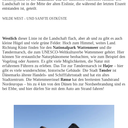
Landschaft ist in der Mitte der alten Eislinie, die während der letzten Eiszeit
entstanden ist, geteilt.
WILDE WEST – UND SANFTE OSTKÜSTE
Westlich
dieser Linie ist die Landschaft flach, aber ab und zu gibt es auch
kleine Hügel und viele grüne Felder. Hoch zum Himmel, weites Land.
Richtung Küste finden Sie den
Nationalpark Wattenmeer
und die
Tøndermarsch, die zum UNESCO-Weltkulturerbe Wattenmeer gehört. Hier
können Sie erstaunliche Naturphänomene beobachten, wie zum Beispiel den
Vogelzug oder Austern. Es gibt viele Möglichkeiten, die Natur mit
erfahrenen Führern zu erleben. Das Tor zur Tøndermarsch ist
Højer
– hier
gibt es viele wunderschöne, historische Gebäude. Die Stadt
Tønder
ist
Dänemarks älteste Handels- und Schifffahrtsstadt und hat ein altes
Stadtzentrum. Die Wattenmeerinsel
Rømø
hat den breitesten Sandstrand
Nordeuropas – bis zu 4 km von den Dünen bis zur Nordseebrandung sind es
bei Ebbe, und hier dürfen Sie mit dem Auto am Strand fahren!