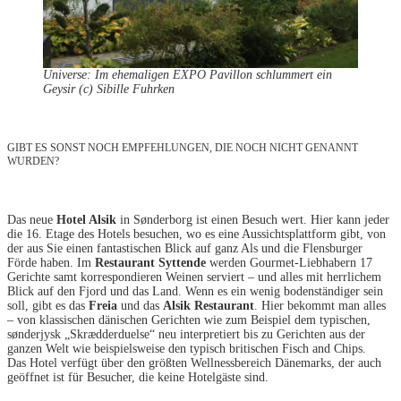
Universe: Im ehemaligen EXPO Pavillon schlummert ein
Geysir (c) Sibille Fuhrken
GIBT ES SONST NOCH EMPFEHLUNGEN, DIE NOCH NICHT GENANNT
WURDEN?
Das neue
Hotel Alsik
in Sønderborg ist einen Besuch wert. Hier kann jeder
die 16. Etage des Hotels besuchen, wo es eine Aussichtsplattform gibt, von
der aus Sie einen fantastischen Blick auf ganz Als und die Flensburger
Förde haben. Im
Restaurant Syttende
werden Gourmet-Liebhabern 17
Gerichte samt korrespondieren Weinen serviert – und alles mit herrlichem
Blick auf den Fjord und das Land. Wenn es ein wenig bodenständiger sein
soll, gibt es das
Freia
und das
Alsik Restaurant
. Hier bekommt man alles
– von klassischen dänischen Gerichten wie zum Beispiel dem typischen,
sønderjysk „Skrædderduelse“ neu interpretiert bis zu Gerichten aus der
ganzen Welt wie beispielsweise den typisch britischen Fisch and Chips.
Das Hotel verfügt über den größten Wellnessbereich Dänemarks, der auch
geöffnet ist für Besucher, die keine Hotelgäste sind.