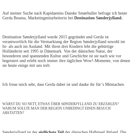
Auf meiner Suche nach Kapidaenins Danske Smørhuller befrage ich heute
Gerda Bouma, Marketingmitarbeiterin bei
Destination Sønderjylland.
Destination Sønderjylland wurde 2015 gegründet und Gerda ist
verantwortlich für die Vermarktung der Region Sønderjylland sowohl im
In- als auch im Ausland. Mit ihren drei Kindern lebt die gebürtige
Holländerin seit 1995 in Dänemark. Von der dänischen Natur, der
besonderen und spannenden Kultur und Geschichte ist sie nach wie vor
begeistert und erlebt noch immer ihre täglichen Wow!-Momente, von denen
sie heute einige mit uns teilt.
Ich freue mich sehr, dass Gerda dabei ist und danke ihr für‘s Mitmachen.
WÄRST DU SO NETT, ETWAS ÜBER SØNDERJYLLAND ZU ERZÄHLEN?
WARUM SOLLTE MAN DER REGION UNBEDINGT EINEN BESUCH
ABSTATTEN?
Sønderjylland ist der
südlichste Teil
der dänischen Halbinsel Jütland. Die