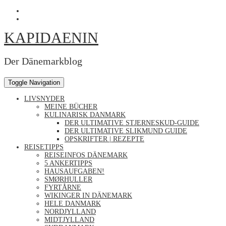
Skip
Profil
to
von
Profil
content
Kapidaenin
von
KAPIDAENIN
auf
kapidaenin
Facebook
auf
anzeigen
Instagram
anzeigen
Der Dänemarkblog
Toggle Navigation
LIVSNYDER
MEINE BÜCHER
KULINARISK DANMARK
DER ULTIMATIVE STJERNESKUD-GUIDE
DER ULTIMATIVE SLIKMUND GUIDE
OPSKRIFTER | REZEPTE
REISETIPPS
REISEINFOS DÄNEMARK
5 ANKERTIPPS
HAUSAUFGABEN!
SMØRHULLER
FYRTÅRNE
WIKINGER IN DÄNEMARK
HELE DANMARK
NORDJYLLAND
MIDTJYLLAND