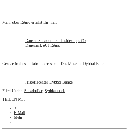
Mehr über Rømø erfahrt Ihr hier:
Danske Smørhuller – Insidertipps für
Dänemark #61 Rømø
Gerdae in diesem Jahr interessant – Das Museum Dybbøl Banke
Historiecenter Dybbøl Banke
Filed Under:
Smørhuller
,
Syddanmark
TEILEN MIT:
X
E-Mail
Mehr