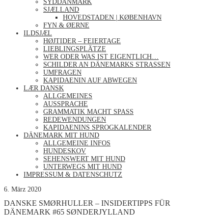
SYDDANMARK
SJÆLLAND
HOVEDSTADEN | KØBENHAVN
FYN & ØERNE
ILDSJÆL
HØJTIDER – FEIERTAGE
LIEBLINGSPLÄTZE
WER ODER WAS IST EIGENTLICH…
SCHILDER AN DÄNEMARKS STRASSEN
UMFRAGEN
KAPIDAENIN AUF ABWEGEN
LÆR DANSK
ALLGEMEINES
AUSSPRACHE
GRAMMATIK MACHT SPASS
REDEWENDUNGEN
KAPIDAENINS SPROGKALENDER
DÄNEMARK MIT HUND
ALLGEMEINE INFOS
HUNDESKOV
SEHENSWERT MIT HUND
UNTERWEGS MIT HUND
IMPRESSUM & DATENSCHUTZ
6. März 2020
DANSKE SMØRHULLER – INSIDERTIPPS FÜR
DÄNEMARK #65 SØNDERJYLLAND