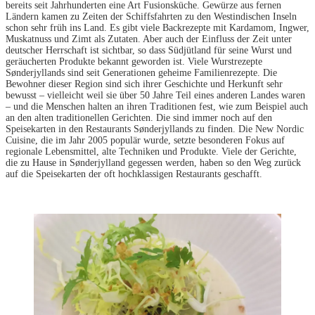
bereits seit Jahrhunderten eine Art Fusionsküche. Gewürze aus fernen
Ländern kamen zu Zeiten der Schiffsfahrten zu den Westindischen Inseln
schon sehr früh ins Land. Es gibt viele Backrezepte mit Kardamom, Ingwer,
Muskatnuss und Zimt als Zutaten. Aber auch der Einfluss der Zeit unter
deutscher Herrschaft ist sichtbar, so dass Südjütland für seine Wurst und
geräucherten Produkte bekannt geworden ist. Viele Wurstrezepte
Sønderjyllands sind seit Generationen geheime Familienrezepte. Die
Bewohner dieser Region sind sich ihrer Geschichte und Herkunft sehr
bewusst – vielleicht weil sie über 50 Jahre Teil eines anderen Landes waren
– und die Menschen halten an ihren Traditionen fest, wie zum Beispiel auch
an den alten traditionellen Gerichten. Die sind immer noch auf den
Speisekarten in den Restaurants Sønderjyllands zu finden. Die New Nordic
Cuisine, die im Jahr 2005 populär wurde, setzte besonderen Fokus auf
regionale Lebensmittel, alte Techniken und Produkte. Viele der Gerichte,
die zu Hause in Sønderjylland gegessen werden, haben so den Weg zurück
auf die Speisekarten der oft hochklassigen Restaurants geschafft.