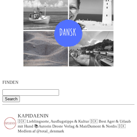
FINDEN
Search
KAPIDAENIN
🇩🇰 Lieblingsorte, Ausflugstipps & Kultur
🇩🇰 Best Ager & Urlaub
mit Hund
📚Autorin Droste Verlag & MairDumont & Nordis
🇩🇰
Medlem af @total_denmark