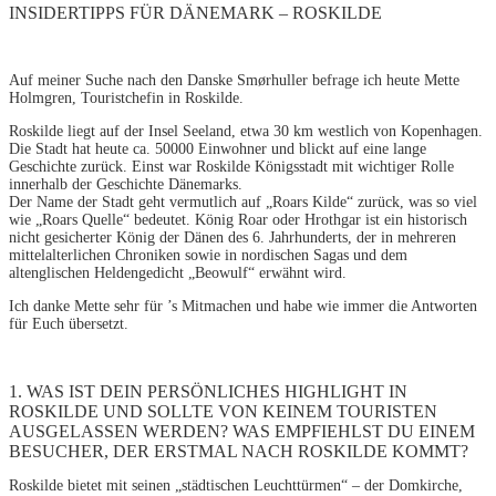
INSIDERTIPPS FÜR DÄNEMARK – ROSKILDE
Auf meiner Suche nach den Danske Smørhuller befrage ich heute Mette
Holmgren, Touristchefin in Roskilde.
Roskilde liegt auf der Insel Seeland, etwa 30 km westlich von Kopenhagen.
Die Stadt hat heute ca. 50000 Einwohner und blickt auf eine lange
Geschichte zurück. Einst war Roskilde Königsstadt mit wichtiger Rolle
innerhalb der Geschichte Dänemarks.
Der Name der Stadt geht vermutlich auf „Roars Kilde“ zurück, was so viel
wie „Roars Quelle“ bedeutet. König Roar oder Hrothgar ist ein historisch
nicht gesicherter König der Dänen des 6. Jahrhunderts, der in mehreren
mittelalterlichen Chroniken sowie in nordischen Sagas und dem
altenglischen Heldengedicht „Beowulf“ erwähnt wird.
Ich danke Mette sehr für ’s Mitmachen und habe wie immer die Antworten
für Euch übersetzt.
1. WAS IST DEIN PERSÖNLICHES HIGHLIGHT IN
ROSKILDE UND SOLLTE VON KEINEM TOURISTEN
AUSGELASSEN WERDEN? WAS EMPFIEHLST DU EINEM
BESUCHER, DER ERSTMAL NACH ROSKILDE KOMMT?
Roskilde bietet mit seinen „städtischen Leuchttürmen“ – der Domkirche,