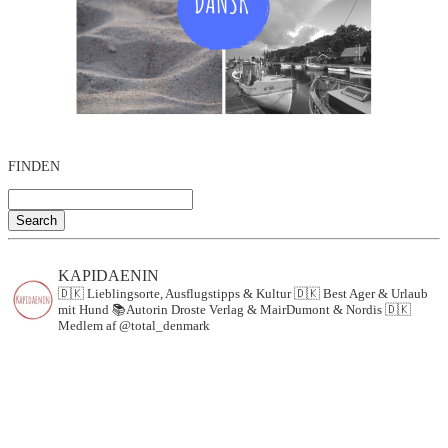
FINDEN
Search
KAPIDAENIN
🇩🇰 Lieblingsorte, Ausflugstipps & Kultur
🇩🇰 Best Ager & Urlaub
mit Hund
📚Autorin Droste Verlag & MairDumont & Nordis
🇩🇰
Medlem af @total_denmark