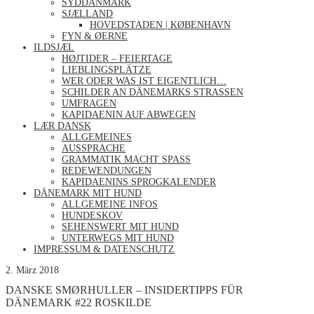
SYDDANMARK
SJÆLLAND
HOVEDSTADEN | KØBENHAVN
FYN & ØERNE
ILDSJÆL
HØJTIDER – FEIERTAGE
LIEBLINGSPLÄTZE
WER ODER WAS IST EIGENTLICH…
SCHILDER AN DÄNEMARKS STRASSEN
UMFRAGEN
KAPIDAENIN AUF ABWEGEN
LÆR DANSK
ALLGEMEINES
AUSSPRACHE
GRAMMATIK MACHT SPASS
REDEWENDUNGEN
KAPIDAENINS SPROGKALENDER
DÄNEMARK MIT HUND
ALLGEMEINE INFOS
HUNDESKOV
SEHENSWERT MIT HUND
UNTERWEGS MIT HUND
IMPRESSUM & DATENSCHUTZ
2. März 2018
DANSKE SMØRHULLER – INSIDERTIPPS FÜR
DÄNEMARK #22 ROSKILDE