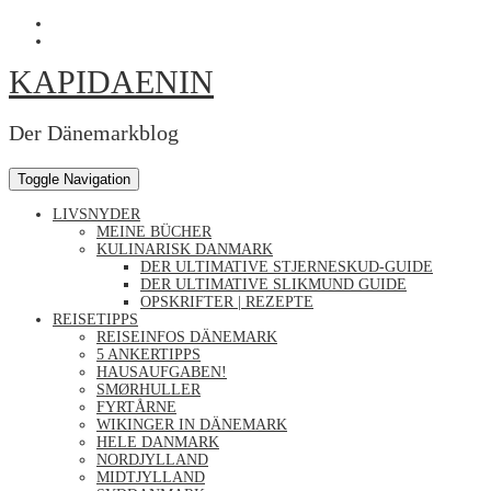
Skip
Profil
to
von
Profil
content
Kapidaenin
von
KAPIDAENIN
auf
kapidaenin
Facebook
auf
anzeigen
Instagram
anzeigen
Der Dänemarkblog
Toggle Navigation
LIVSNYDER
MEINE BÜCHER
KULINARISK DANMARK
DER ULTIMATIVE STJERNESKUD-GUIDE
DER ULTIMATIVE SLIKMUND GUIDE
OPSKRIFTER | REZEPTE
REISETIPPS
REISEINFOS DÄNEMARK
5 ANKERTIPPS
HAUSAUFGABEN!
SMØRHULLER
FYRTÅRNE
WIKINGER IN DÄNEMARK
HELE DANMARK
NORDJYLLAND
MIDTJYLLAND