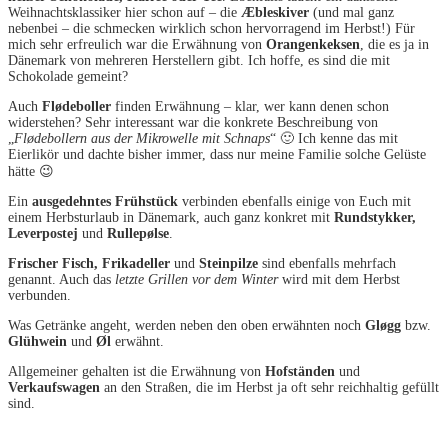
Weihnachtsklassiker hier schon auf – die
Æbleskiver
(und mal ganz
nebenbei – die schmecken wirklich schon hervorragend im Herbst!) Für
mich sehr erfreulich war die Erwähnung von
Orangenkeksen
, die es ja in
Dänemark von mehreren Herstellern gibt. Ich hoffe, es sind die mit
Schokolade gemeint?
Auch
Flødeboller
finden Erwähnung – klar, wer kann denen schon
widerstehen? Sehr interessant war die konkrete Beschreibung von
„
Flødebollern aus der Mikrowelle mit Schnaps
“ 🙂 Ich kenne das mit
Eierlikör und dachte bisher immer, dass nur meine Familie solche Gelüste
hätte 😉
Ein
ausgedehntes Frühstück
verbinden ebenfalls einige von Euch mit
einem Herbsturlaub in Dänemark, auch ganz konkret mit
Rundstykker,
Leverpostej
und
Rullepølse
.
Frischer Fisch, Frikadeller
und
Steinpilze
sind ebenfalls mehrfach
genannt. Auch das
letzte Grillen vor dem Winter
wird mit dem Herbst
verbunden.
Was Getränke angeht, werden neben den oben erwähnten noch
Gløgg
bzw.
Glühwein
und
Øl
erwähnt.
Allgemeiner gehalten ist die Erwähnung von
Hofständen
und
Verkaufswagen
an den Straßen, die im Herbst ja oft sehr reichhaltig gefüllt
sind.