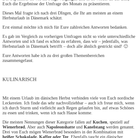
Euch die Ergebnisse der Umfrage des Monats zu präsentieren.
Dieses Mal fragte ich nach drei DIngen, die Ihr am meisten an einem
Herbsturlaub in Dänemark schätzt.
Erst einmal möchte ich mich für Eure zahlreichen Antworten bedanken.
Es gab im Vergleich zu vorherigen Umfragen nicht so viele unterschiedliche
Antworten und ich fand es schön zu erfahren, dass wir – jedenfalls, was
Herbsturlaub in Dänemark betrifft – doch alle ähnlich gestrickt sind! 🙂
Eure Antworten habe ich zu drei großen Themenbereichen
zusammengefasst.
KULINARISCH
Mit einem Urlaub im dänischen Herbst verbinden viele von Euch nordische
Leckereien. Ich finde das sehr nachvollziehbar – auch ich freue mich, wenn
ich durch Sturm und vielleicht auch Regen gelaufen bin, auf etwas Schönes
zu essen und trinken, wenn ich nach Hause komme.
Die meisten Nennungen dieser Kategorie fallen auf
Kuchen
, speziell auf
Wienerbrød.
Aber auch
Napoleonshatte
und
Kanelstang
werden genannt.
Drei von Euch mögen Wienerbrød besonders in der Kombination mit
heißer Schokolade, Kaffee oder Tee
. Ebenfalls taucht ein dänischer