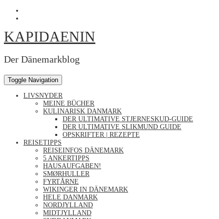
Skip
Profil
to
von
Profil
content
Kapidaenin
von
KAPIDAENIN
auf
kapidaenin
Facebook
auf
anzeigen
Instagram
anzeigen
Der Dänemarkblog
Toggle Navigation
LIVSNYDER
MEINE BÜCHER
KULINARISK DANMARK
DER ULTIMATIVE STJERNESKUD-GUIDE
DER ULTIMATIVE SLIKMUND GUIDE
OPSKRIFTER | REZEPTE
REISETIPPS
REISEINFOS DÄNEMARK
5 ANKERTIPPS
HAUSAUFGABEN!
SMØRHULLER
FYRTÅRNE
WIKINGER IN DÄNEMARK
HELE DANMARK
NORDJYLLAND
MIDTJYLLAND