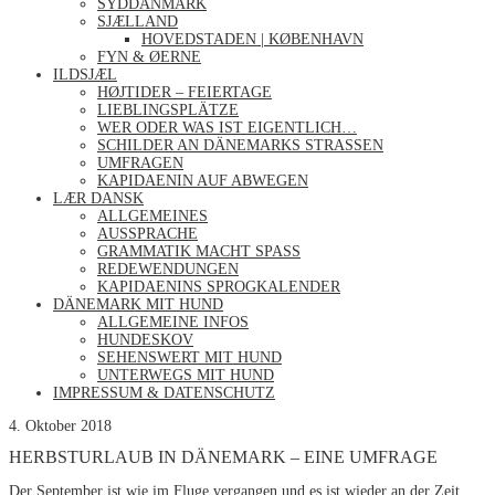
SYDDANMARK
SJÆLLAND
HOVEDSTADEN | KØBENHAVN
FYN & ØERNE
ILDSJÆL
HØJTIDER – FEIERTAGE
LIEBLINGSPLÄTZE
WER ODER WAS IST EIGENTLICH…
SCHILDER AN DÄNEMARKS STRASSEN
UMFRAGEN
KAPIDAENIN AUF ABWEGEN
LÆR DANSK
ALLGEMEINES
AUSSPRACHE
GRAMMATIK MACHT SPASS
REDEWENDUNGEN
KAPIDAENINS SPROGKALENDER
DÄNEMARK MIT HUND
ALLGEMEINE INFOS
HUNDESKOV
SEHENSWERT MIT HUND
UNTERWEGS MIT HUND
IMPRESSUM & DATENSCHUTZ
4. Oktober 2018
HERBSTURLAUB IN DÄNEMARK – EINE UMFRAGE
Der September ist wie im Fluge vergangen und es ist wieder an der Zeit,