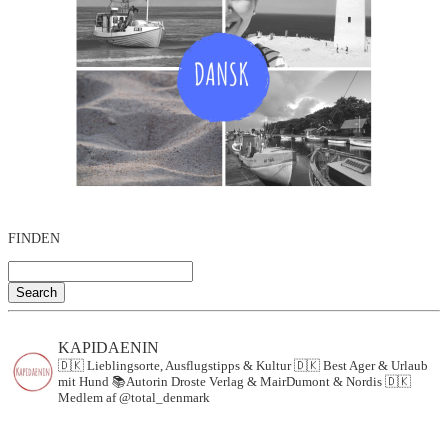
FINDEN
Search
KAPIDAENIN
🇩🇰 Lieblingsorte, Ausflugstipps & Kultur
🇩🇰 Best Ager & Urlaub
mit Hund
📚Autorin Droste Verlag & MairDumont & Nordis
🇩🇰
Medlem af @total_denmark