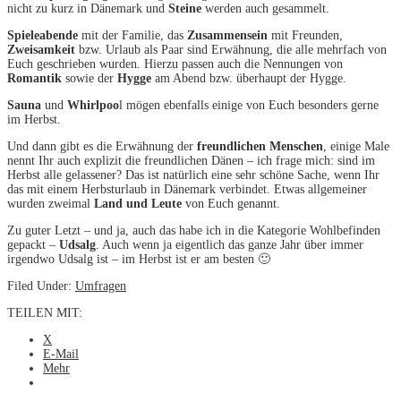
nicht zu kurz in Dänemark und
Steine
werden auch gesammelt.
Spieleabende
mit der Familie, das
Zusammensein
mit Freunden,
Zweisamkeit
bzw. Urlaub als Paar sind Erwähnung, die alle mehrfach von
Euch geschrieben wurden. Hierzu passen auch die Nennungen von
Romantik
sowie der
Hygge
am Abend bzw. überhaupt der Hygge.
Sauna
und
Whirlpoo
l mögen ebenfalls einige von Euch besonders gerne
im Herbst.
Und dann gibt es die Erwähnung der
freundlichen Menschen
, einige Male
nennt Ihr auch explizit die freundlichen Dänen – ich frage mich: sind im
Herbst alle gelassener? Das ist natürlich eine sehr schöne Sache, wenn Ihr
das mit einem Herbsturlaub in Dänemark verbindet. Etwas allgemeiner
wurden zweimal
Land und Leute
von Euch genannt.
Zu guter Letzt – und ja, auch das habe ich in die Kategorie Wohlbefinden
gepackt –
Udsalg
. Auch wenn ja eigentlich das ganze Jahr über immer
irgendwo Udsalg ist – im Herbst ist er am besten 🙂
Filed Under:
Umfragen
TEILEN MIT:
X
E-Mail
Mehr