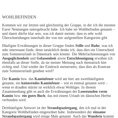
WOHLBEFINDEN
Kommen wir zur letzten und gleichzeitig der Gruppe, in der ich die meisten
Eurer Nennungen untergebracht habe. Ich habe sie Wohlbefinden genannt –
und damit dürfte klar sein, was ich damit meinte, dass es sehr wohl
Überschneidungen innerhalb der von mir aufgestellten Kategorien gibt.
Häufigste Erwähnungen in dieser Gruppe finden
Stille
und
Ruhe
, was ich
sehr interessant finde, denn tatsächlich denke ich, dass dies ein Unterschied
zum Sommerurlaub in Dänemark sein könnte. Die Mehrfachnennungen von
Ausgeglichenheit
und
Gelassenheit
sowie
Entschleunigung
erwähne ich
ebenfalls an dieser Stelle, da sie meiner Meinung nach thematisch hier
richtig sind. Und wieder der Eindruck meinerseits, dass dies als Kontrast
zum Sommerurlaub gesehen wird?
Der
Kamin
bzw. das
Kaminfeuer
wird am hier am zweithäufigsten
genannt, ein
knisterndes Kaminfeuer
– wie es einmal genannt wird –
wenn es draußen stürmt ist wirklich etwas Wohliges. In diesem
Zusammenhang gibt es auch die Erwähnungen der
Lesestunden vorm
Kamin
bzw.
ein gutes Buch
, das mit einem Urlaub im dänischen Herbst
verbunden wird.
Dritthäufigste Antwort ist der
Strandspaziergang
, den ich mal in der
Kategorie Wohlbefinden eingeordnet habe. Insbesondere der
einsame
Strandspaziergang
wird einige Male genannt. Auch das
Wandern
kommt