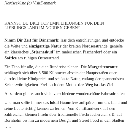
Nordseeküste (c) VisitDenmark
KANNST DU DREI TOP EMPFEHLUNGEN FÜR DEIN
LIEBLINGSLAND IM NORDEN GEBEN?
Nimm Dir Zeit für Dänemark
: lass dich entschleunigen und entdecke
die Weite und
einzigartige Natur
der breiten Nordseestrände, genieße
ein klassisches „
Stjerneskud
“ im malerischen Fischerdorf oder ein
Softice
am ruhigen Ostseestrand.
Ein Tipp für alle, die eine Rundreise planen: Die
Margeritenroute
schlängelt sich über 3.500 Kilometer abseits der Hauptstraßen quer
durchs kleine Königreich und schönste Natur, entlang der spannendsten
Sehenswürdigkeiten. Frei nach dem Motto:
der Weg ist das Ziel
.
Außerdem gibt es auch viele verschiedene wunderschöne Fahrradrouten.
Und man sollte immer das
lokal Besondere
aufspüren, um das Land und
seine Leute richtig kennen zu lernen: Von Kunsthandwerk auf den
zahlreichen kleinen Inseln über traditionelle Fischräuchereien z.B. auf
Bornholm bis hin zu modernem Design und Street Food in den Städten
…..