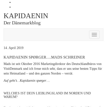
Skip
Profil
to
von
Profil
content
Kapidaenin
von
KAPIDAENIN
auf
kapidaenin
Facebook
auf
Der Dänemarkblog
anzeigen
Instagram
anzeigen
Toggle
Navigati
14. April 2019
KAPIDAENIN SPØRGER….MADS SCHREINER
Mads ist seit Oktober 2016 Marketingdirektor des Deutschlandbüros von
VisitDenmark und ich freue mich sehr, dass er uns seine besten Tipps für
sein Heimatland – und den ganzen Norden – verrät.
Auf geht’s…Kapidaenin spørger….
WELCHES IST DEIN LIEBLINGSLAND IM NORDEN UND
WARUM?