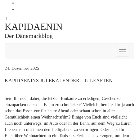
Skip
Profil
to
von
Profil
content
Kapidaenin
von
auf
kapidaenin
KAPIDAENIN
Facebook
auf
anzeigen
Instagram
Der Dänemarkblog
anzeigen
Toggle
Navigati
24. Dezember 2025
KAPIDAENINS JULEKALENDER – JULEAFTEN
Seid Ihr noch dabei, die letzten Einkäufe zu erledigen, Geschenke
einzupacken oder den Baum zu schmücken? Vielleicht bereitet Ihr ja auch
schon das Essen vor für heute Abend oder schaut schon in aller
Gemütlichkeit einen Weihnachtsfilm? Einige von Euch sind vielleicht
auch noch unterwegs, im Auto oder in der Bahn, auf dem Weg zu Euren
Lieben, um mit ihnen den Heiligabend zu verbringen. Oder habt Ihr
Euch über Weihnachten in ein dänisches Ferienhaus verzogen, um dem