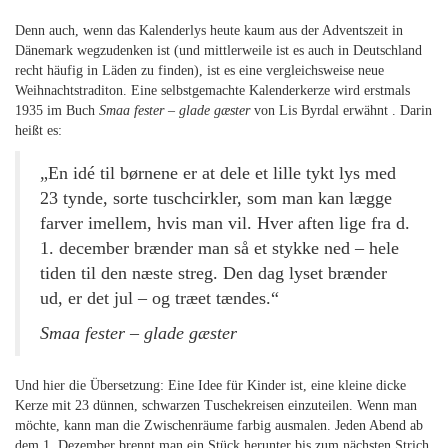
Denn auch, wenn das Kalenderlys heute kaum aus der Adventszeit in
Dänemark wegzudenken ist (und mittlerweile ist es auch in Deutschland
recht häufig in Läden zu finden), ist es eine vergleichsweise neue
Weihnachtstraditon. Eine selbstgemachte Kalenderkerze wird erstmals
1935 im Buch
Smaa fester – glade gæster
von Lis Byrdal erwähnt . Darin
heißt es:
„En idé til børnene er at dele et lille tykt lys med
23 tynde, sorte tuschcirkler, som man kan lægge
farver imellem, hvis man vil. Hver aften lige fra d.
1. december brænder man så et stykke ned – hele
tiden til den næste streg. Den dag lyset brænder
ud, er det jul – og træet tændes.“
Smaa fester – glade gæster
Und hier die Übersetzung: Eine Idee für Kinder ist, eine kleine dicke
Kerze mit 23 dünnen, schwarzen Tuschekreisen einzuteilen. Wenn man
möchte, kann man die Zwischenräume farbig ausmalen. Jeden Abend ab
dem 1. Dezember brennt man ein Stück herunter bis zum nächsten Strich.