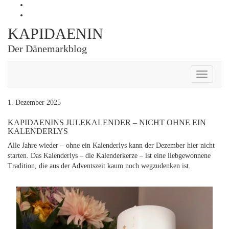
Skip
Profil
to
von
Profil
content
Kapidaenin
von
KAPIDAENIN
auf
kapidaenin
Facebook
auf
Der Dänemarkblog
anzeigen
Instagram
anzeigen
Toggle
Navigati
1. Dezember 2025
KAPIDAENINS JULEKALENDER – NICHT OHNE EIN
KALENDERLYS
Alle Jahre wieder – ohne ein Kalenderlys kann der Dezember hier nicht
starten. Das Kalenderlys – die Kalenderkerze – ist eine liebgewonnene
Tradition, die aus der Adventszeit kaum noch wegzudenken ist.