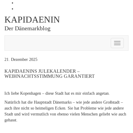
Skip
Profil
to
von
Profil
content
Kapidaenin
von
KAPIDAENIN
auf
kapidaenin
Facebook
auf
Der Dänemarkblog
anzeigen
Instagram
anzeigen
Toggle
Navigati
21. Dezember 2025
KAPIDAENINS JULEKALENDER –
WEIHNACHTSSTIMMUNG GARANTIERT
Ich liebe Kopenhagen – diese Stadt hat es mir einfach angetan.
Natürlich hat die Hauptstadt Dänemarks – wie jede andere Großstadt –
auch ihre nicht so heimeligen Ecken. Sie hat Probleme wie jede andere
Stadt und wird vermutlich von ebenso vielen Menschen geliebt wie auch
gehasst.