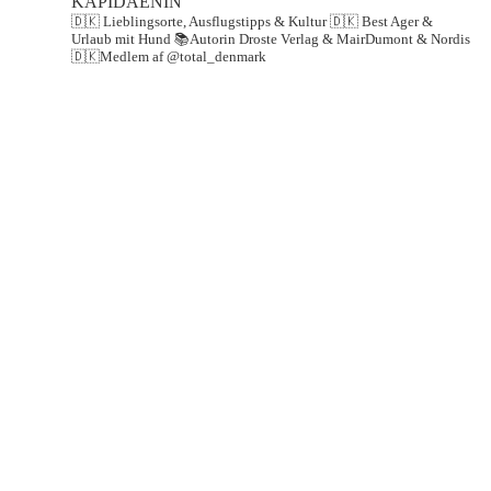
KAPIDAENIN
🇩🇰 Lieblingsorte, Ausflugstipps & Kultur
🇩🇰 Best Ager &
Urlaub mit Hund
📚Autorin Droste Verlag & MairDumont & Nordis
🇩🇰Medlem af @total_denmark