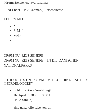
#drømnåreissenere #vertuheima
Filed Under:
Hele Danmark
,
Reiseberichte
TEILEN MIT:
X
E-Mail
Mehr
DRØM NU, REJS SENERE
DRØM NU, REIS SENERE – IN DIE DÄNISCHEN
NATIONALPARKS
6 THOUGHTS ON “KOMMT MIT AUF DIE REISE DER
#NORDBLOGGER”
K.M. Fantasy World
sagt:
16. April 2020 um 18:38 Uhr
Hallo Sibille,
eine ganz tolle Idee von dir.