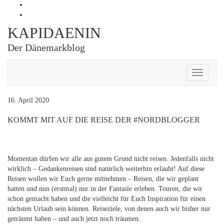
Skip
Profil
to
von
Profil
content
Kapidaenin
von
KAPIDAENIN
auf
kapidaenin
Facebook
auf
Der Dänemarkblog
anzeigen
Instagram
anzeigen
Toggle
Navigati
16. April 2020
KOMMT MIT AUF DIE REISE DER #NORDBLOGGER
Momentan dürfen wir alle aus gutem Grund nicht reisen. Jedenfalls nicht
wirklich – Gedankenreisen sind natürlich weiterhin erlaubt! Auf diese
Reisen wollen wir Euch gerne mitnehmen – Reisen, die wir geplant
hatten und nun (erstmal) nur in der Fantasie erleben. Touren, die wir
schon gemacht haben und die vielleicht für Euch Inspiration für einen
nächsten Urlaub sein können. Reiseziele, von denen auch wir bisher nur
geträumt haben – und auch jetzt noch träumen.