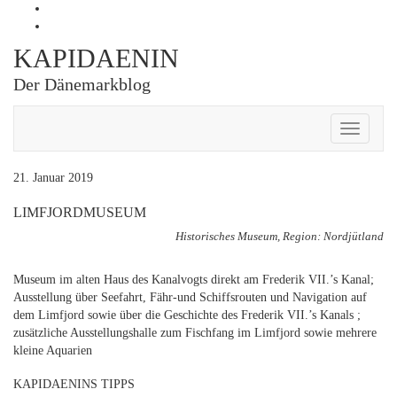
Skip
Profil
to
von
Profil
content
Kapidaenin
von
KAPIDAENIN
auf
kapidaenin
Facebook
auf
Der Dänemarkblog
anzeigen
Instagram
anzeigen
Toggle
Navigati
21. Januar 2019
LIMFJORDMUSEUM
Historisches Museum, Region: Nordjütland
Museum im alten Haus des Kanalvogts direkt am Frederik VII.’s Kanal;
Ausstellung über Seefahrt, Fähr-und Schiffsrouten und Navigation auf
dem Limfjord sowie über die Geschichte des Frederik VII.’s Kanals ;
zusätzliche Ausstellungshalle zum Fischfang im Limfjord sowie mehrere
kleine Aquarien
KAPIDAENINS TIPPS