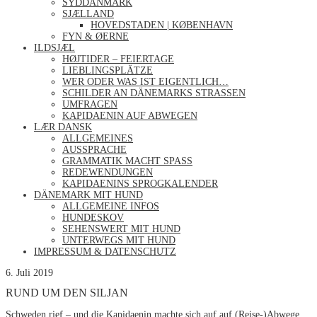
SYDDANMARK
SJÆLLAND
HOVEDSTADEN | KØBENHAVN
FYN & ØERNE
ILDSJÆL
HØJTIDER – FEIERTAGE
LIEBLINGSPLÄTZE
WER ODER WAS IST EIGENTLICH…
SCHILDER AN DÄNEMARKS STRASSEN
UMFRAGEN
KAPIDAENIN AUF ABWEGEN
LÆR DANSK
ALLGEMEINES
AUSSPRACHE
GRAMMATIK MACHT SPASS
REDEWENDUNGEN
KAPIDAENINS SPROGKALENDER
DÄNEMARK MIT HUND
ALLGEMEINE INFOS
HUNDESKOV
SEHENSWERT MIT HUND
UNTERWEGS MIT HUND
IMPRESSUM & DATENSCHUTZ
6. Juli 2019
RUND UM DEN SILJAN
Schweden rief – und die Kapidaenin machte sich auf auf (Reise-)Abwege