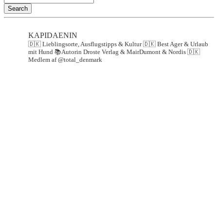
Search
KAPIDAENIN
🇩🇰 Lieblingsorte, Ausflugstipps & Kultur
🇩🇰 Best Ager & Urlaub
mit Hund
📚Autorin Droste Verlag & MairDumont & Nordis
🇩🇰
Medlem af @total_denmark