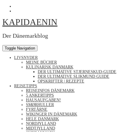
Skip
Profil
to
von
Profil
content
Kapidaenin
von
KAPIDAENIN
auf
kapidaenin
Facebook
auf
anzeigen
Instagram
anzeigen
Der Dänemarkblog
Toggle Navigation
LIVSNYDER
MEINE BÜCHER
KULINARISK DANMARK
DER ULTIMATIVE STJERNESKUD-GUIDE
DER ULTIMATIVE SLIKMUND GUIDE
OPSKRIFTER | REZEPTE
REISETIPPS
REISEINFOS DÄNEMARK
5 ANKERTIPPS
HAUSAUFGABEN!
SMØRHULLER
FYRTÅRNE
WIKINGER IN DÄNEMARK
HELE DANMARK
NORDJYLLAND
MIDTJYLLAND