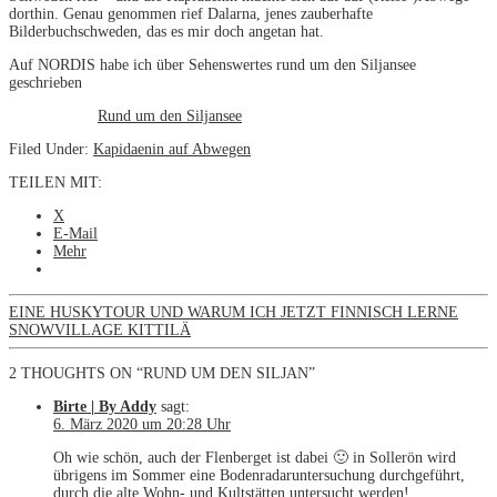
dorthin. Genau genommen rief Dalarna, jenes zauberhafte
Bilderbuchschweden, das es mir doch angetan hat.
Auf NORDIS habe ich über Sehenswertes rund um den Siljansee
geschrieben
Rund um den Siljansee
Filed Under:
Kapidaenin auf Abwegen
TEILEN MIT:
X
E-Mail
Mehr
EINE HUSKYTOUR UND WARUM ICH JETZT FINNISCH LERNE
SNOWVILLAGE KITTILÄ
2 THOUGHTS ON “RUND UM DEN SILJAN”
Birte | By Addy
sagt:
6. März 2020 um 20:28 Uhr
Oh wie schön, auch der Flenberget ist dabei 🙂 in Sollerön wird
übrigens im Sommer eine Bodenradaruntersuchung durchgeführt,
durch die alte Wohn- und Kultstätten untersucht werden!