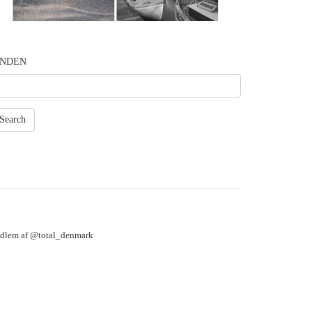
INDEN
Search
lem af @total_denmark