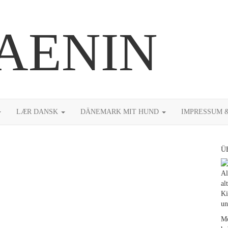
AENIN
LÆR DANSK
DÄNEMARK MIT HUND
IMPRESSUM 
Ü
Al
al
Ki
un
Mö