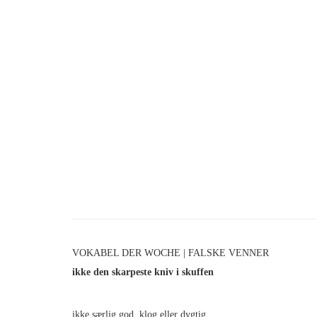
VOKABEL DER WOCHE | FALSKE VENNER
ikke den skarpeste kniv i skuffen
ikke særlig god, klog eller dygtig