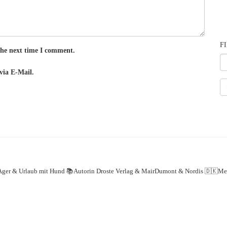
F
the next time I comment.
via E-Mail.
Ager & Urlaub mit Hund
📚Autorin Droste Verlag & MairDumont & Nordis
🇩🇰Med