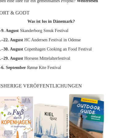
ben eine Idee für ein gemeinsames Projekt?
Weiterlesen
ORT & GODT
Was ist los in Dänemark?
–9. August
Skanderborg Smuk Festival
.–22. August
HC Andersen Festival in Odense
.–30. August
Copenhagen Cooking an Food Festival
.–29. August
Horsens Mittelalterfestival
–6. September
Rømø Kite Festival
ISHERIGE VERÖFFENTLICHUNGEN