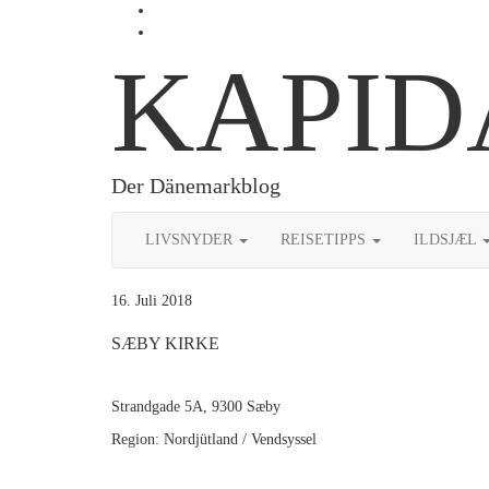
Skip
Profil
to
von
Profil
content
Kapidaenin
von
KAPID
auf
kapidaenin
Facebook
auf
anzeigen
Instagram
anzeigen
Der Dänemarkblog
LIVSNYDER
REISETIPPS
ILDSJÆL
16. Juli 2018
SÆBY KIRKE
Strandgade 5A, 9300 Sæby
Region: Nordjütland / Vendsyssel