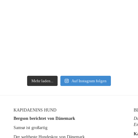
Mehr laden...
Auf Instagram folgen
KAPIDAENINS HUND
B
Bergson berichtet von Dänemark
Da
Em
Samsø ist großartig
K
Der weltbeste Hundeskov von Dänemark