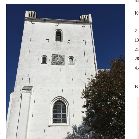
ha
K
2.
13
21
28
4.
e
B