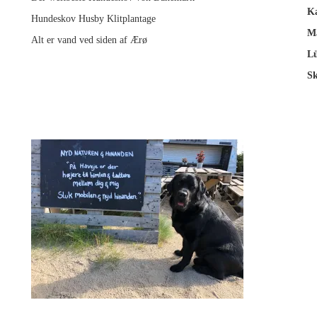
Ka
Hundeskov Husby Klitplantage
M
Alt er vand ved siden af Ærø
Lü
Sk