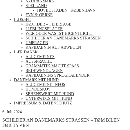
SYDDANMARK
SJÆLLAND
HOVEDSTADEN | KØBENHAVN
FYN & ØERNE
ILDSJÆL
HØJTIDER – FEIERTAGE
LIEBLINGSPLÄTZE
WER ODER WAS IST EIGENTLICH…
SCHILDER AN DÄNEMARKS STRASSEN
UMFRAGEN
KAPIDAENIN AUF ABWEGEN
LÆR DANSK
ALLGEMEINES
AUSSPRACHE
GRAMMATIK MACHT SPASS
REDEWENDUNGEN
KAPIDAENINS SPROGKALENDER
DÄNEMARK MIT HUND
ALLGEMEINE INFOS
HUNDESKOV
SEHENSWERT MIT HUND
UNTERWEGS MIT HUND
IMPRESSUM & DATENSCHUTZ
6. Juli 2024
SCHILDER AN DÄNEMARKS STRASSEN – TØM BILEN
FØR TYVEN