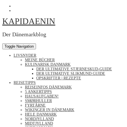
Skip
Profil
to
von
Profil
content
Kapidaenin
von
KAPIDAENIN
auf
kapidaenin
Facebook
auf
anzeigen
Instagram
anzeigen
Der Dänemarkblog
Toggle Navigation
LIVSNYDER
MEINE BÜCHER
KULINARISK DANMARK
DER ULTIMATIVE STJERNESKUD-GUIDE
DER ULTIMATIVE SLIKMUND GUIDE
OPSKRIFTER | REZEPTE
REISETIPPS
REISEINFOS DÄNEMARK
5 ANKERTIPPS
HAUSAUFGABEN!
SMØRHULLER
FYRTÅRNE
WIKINGER IN DÄNEMARK
HELE DANMARK
NORDJYLLAND
MIDTJYLLAND