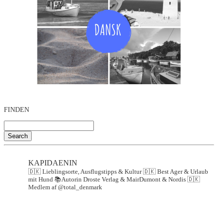
FINDEN
Search
KAPIDAENIN
🇩🇰 Lieblingsorte, Ausflugstipps & Kultur
🇩🇰 Best Ager & Urlaub
mit Hund
📚Autorin Droste Verlag & MairDumont & Nordis
🇩🇰
Medlem af @total_denmark