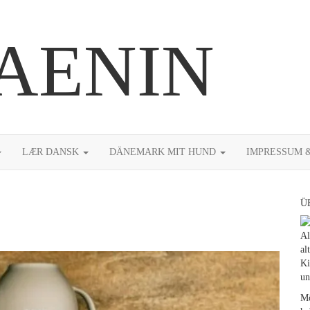
AENIN
LÆR DANSK
DÄNEMARK MIT HUND
IMPRESSUM 
Ü
Al
al
Ki
un
Mö