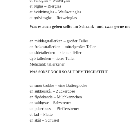
et vandglas – Wasserglas
et ølglas – Bierglas
et hvidvinsglas – Weißweinglas
et rødvinsglas – Rotweinglas
Was es auch geben sollte im Schrank- und zwar gerne mehr
en middagstallerken – großer Teller
en frokosttallerken – mittelgroßer Teller
en sidetallerken – kleiner Teller
dyb tallerken – tiefer Teller
Mehrzahl: tallerkener
WAS SONST NOCH SO AUF DEM TISCH STEHT
en smørkrukke – eine Butterglocke
en sukkerskål – Zuckerdose
en flødekande – Milchkännchen
en saltbøsse – Salzstreuer
en peberbøsse – Pfefferstreuer
et fad – Platte
en skål – Schüssel