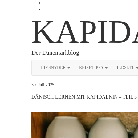
Skip
Profil
to
von
Profil
content
Kapidaenin
von
KAPID
auf
kapidaenin
Facebook
auf
anzeigen
Instagram
anzeigen
Der Dänemarkblog
LIVSNYDER
REISETIPPS
ILDSJÆL
30. Juli 2025
DÄNISCH LERNEN MIT KAPIDAENIN – TEIL 3