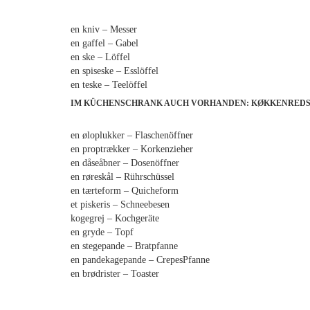
en kniv – Messer
en gaffel – Gabel
en ske – Löffel
en spiseske – Esslöffel
en teske – Teelöffel
IM KÜCHENSCHRANK AUCH VORHANDEN: KØKKENREDS
en øloplukker – Flaschenöffner
en proptrækker – Korkenzieher
en dåseåbner – Dosenöffner
en røreskål – Rührschüssel
en tærteform – Quicheform
et piskeris – Schneebesen
kogegrej – Kochgeräte
en gryde – Topf
en stegepande – Bratpfanne
en pandekagepande – CrepesPfanne
en brødrister – Toaster