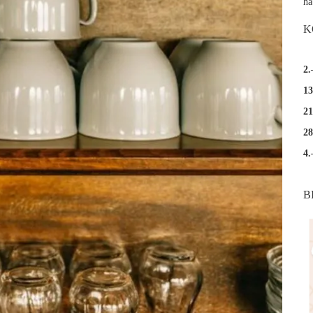
ha
K
2.
13
21
28
4.
B