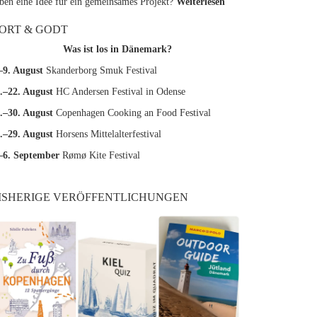
ben eine Idee für ein gemeinsames Projekt?
Weiterlesen
ORT & GODT
Was ist los in Dänemark?
–9. August
Skanderborg Smuk Festival
.–22. August
HC Andersen Festival in Odense
.–30. August
Copenhagen Cooking an Food Festival
.–29. August
Horsens Mittelalterfestival
–6. September
Rømø Kite Festival
ISHERIGE VERÖFFENTLICHUNGEN