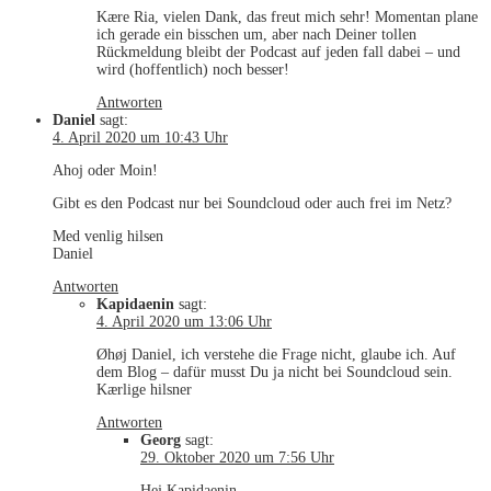
Kære Ria, vielen Dank, das freut mich sehr! Momentan plane
ich gerade ein bisschen um, aber nach Deiner tollen
Rückmeldung bleibt der Podcast auf jeden fall dabei – und
wird (hoffentlich) noch besser!
Antworten
Daniel
sagt:
4. April 2020 um 10:43 Uhr
Ahoj oder Moin!
Gibt es den Podcast nur bei Soundcloud oder auch frei im Netz?
Med venlig hilsen
Daniel
Antworten
Kapidaenin
sagt:
4. April 2020 um 13:06 Uhr
Øhøj Daniel, ich verstehe die Frage nicht, glaube ich. Auf
dem Blog – dafür musst Du ja nicht bei Soundcloud sein.
Kærlige hilsner
Antworten
Georg
sagt:
29. Oktober 2020 um 7:56 Uhr
Hej Kapidaenin,