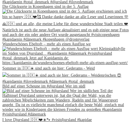
Die Glücksorte in Kopenhagen sind in der 5. Auflag
Wunderschönes Ebeltoft – mehr als einen Ausflug we
Sommer in 🇩🇰☀️ sind auch sie hier: Gederams - Weid
Bild auf einer Scheune im #djursland Wer im südl
I love Djursland 🇩🇰❤️☀️🐾 #visitdjursland #kapidae