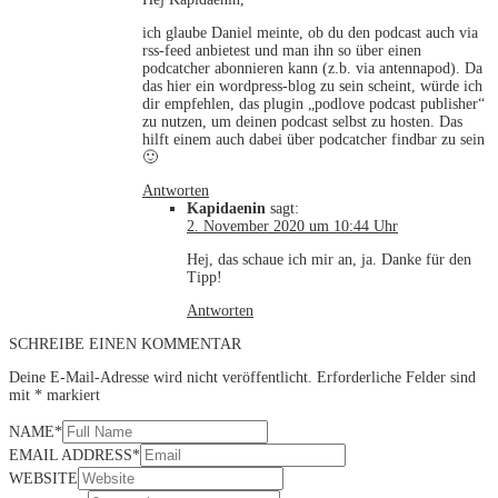
ich glaube Daniel meinte, ob du den podcast auch via
rss-feed anbietest und man ihn so über einen
podcatcher abonnieren kann (z.b. via antennapod). Da
das hier ein wordpress-blog zu sein scheint, würde ich
dir empfehlen, das plugin „podlove podcast publisher“
zu nutzen, um deinen podcast selbst zu hosten. Das
hilft einem auch dabei über podcatcher findbar zu sein
🙂
Antworten
Kapidaenin
sagt:
2. November 2020 um 10:44 Uhr
Hej, das schaue ich mir an, ja. Danke für den
Tipp!
Antworten
SCHREIBE EINEN KOMMENTAR
Deine E-Mail-Adresse wird nicht veröffentlicht.
Erforderliche Felder sind
mit
*
markiert
NAME
*
EMAIL ADDRESS
*
WEBSITE