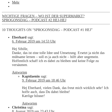
Mehr
WICHTIGE FRAGEN – WO IST DER SUPERMARKT?
SPROGONSDAG – PODCAST #2 HEJ-HEJ
10 THOUGHTS ON “SPROGONSDAG – PODCAST #1 HEJ”
Eberhard
sagt:
6. Februar 2019 um 14:53 Uhr
Hej Sibille,
Danke, das ist eine tolle Idee und Umsetzung. Ersetzt ja nicht das
mühsame lernen – soll es ja auch nicht – hilft aber ungemein.
Hoffentlich schaff ich es dabei zu bleiben und keine Folge zu
versäumen.
Antworten
Kapidaenin
sagt:
9. Februar 2019 um 18:46 Uhr
Hej Eberhard, vielen Dank, das freut mich wirklich sehr! Ich
hoffe auch, dass Du dabei bleibst!
Kærlige hilsner!
Antworten
Christina
sagt:
8. August 2019 um 23:43 Uhr