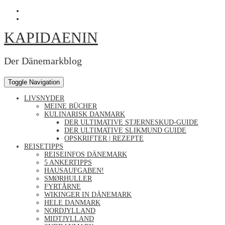
Skip
Profil
to
von
Profil
content
Kapidaenin
von
KAPIDAENIN
auf
kapidaenin
Facebook
auf
anzeigen
Instagram
anzeigen
Der Dänemarkblog
Toggle Navigation
LIVSNYDER
MEINE BÜCHER
KULINARISK DANMARK
DER ULTIMATIVE STJERNESKUD-GUIDE
DER ULTIMATIVE SLIKMUND GUIDE
OPSKRIFTER | REZEPTE
REISETIPPS
REISEINFOS DÄNEMARK
5 ANKERTIPPS
HAUSAUFGABEN!
SMØRHULLER
FYRTÅRNE
WIKINGER IN DÄNEMARK
HELE DANMARK
NORDJYLLAND
MIDTJYLLAND