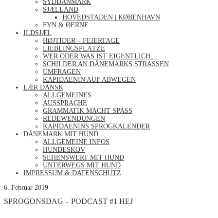
SYDDANMARK
SJÆLLAND
HOVEDSTADEN | KØBENHAVN
FYN & ØERNE
ILDSJÆL
HØJTIDER – FEIERTAGE
LIEBLINGSPLÄTZE
WER ODER WAS IST EIGENTLICH…
SCHILDER AN DÄNEMARKS STRASSEN
UMFRAGEN
KAPIDAENIN AUF ABWEGEN
LÆR DANSK
ALLGEMEINES
AUSSPRACHE
GRAMMATIK MACHT SPASS
REDEWENDUNGEN
KAPIDAENINS SPROGKALENDER
DÄNEMARK MIT HUND
ALLGEMEINE INFOS
HUNDESKOV
SEHENSWERT MIT HUND
UNTERWEGS MIT HUND
IMPRESSUM & DATENSCHUTZ
6. Februar 2019
SPROGONSDAG – PODCAST #1 HEJ