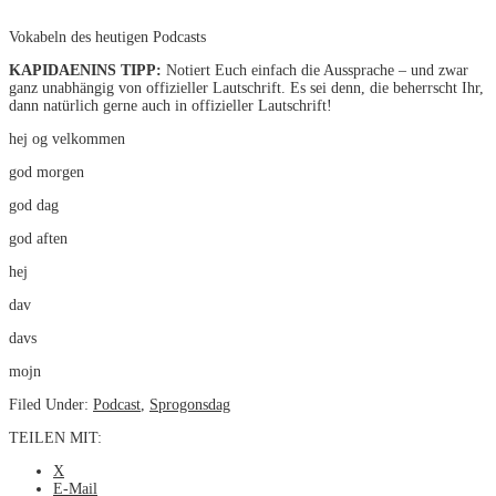
Vokabeln des heutigen Podcasts
KAPIDAENINS TIPP:
Notiert Euch einfach die Aussprache – und zwar
ganz unabhängig von offizieller Lautschrift. Es sei denn, die beherrscht Ihr,
dann natürlich gerne auch in offizieller Lautschrift!
hej og velkommen
god morgen
god dag
god aften
hej
dav
davs
mojn
Filed Under:
Podcast
,
Sprogonsdag
TEILEN MIT:
X
E-Mail