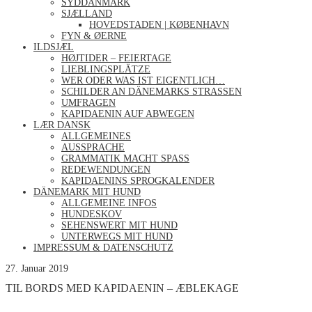
SYDDANMARK
SJÆLLAND
HOVEDSTADEN | KØBENHAVN
FYN & ØERNE
ILDSJÆL
HØJTIDER – FEIERTAGE
LIEBLINGSPLÄTZE
WER ODER WAS IST EIGENTLICH…
SCHILDER AN DÄNEMARKS STRASSEN
UMFRAGEN
KAPIDAENIN AUF ABWEGEN
LÆR DANSK
ALLGEMEINES
AUSSPRACHE
GRAMMATIK MACHT SPASS
REDEWENDUNGEN
KAPIDAENINS SPROGKALENDER
DÄNEMARK MIT HUND
ALLGEMEINE INFOS
HUNDESKOV
SEHENSWERT MIT HUND
UNTERWEGS MIT HUND
IMPRESSUM & DATENSCHUTZ
27. Januar 2019
TIL BORDS MED KAPIDAENIN – ÆBLEKAGE