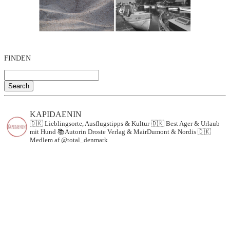
FINDEN
Search
KAPIDAENIN
🇩🇰 Lieblingsorte, Ausflugstipps & Kultur
🇩🇰 Best Ager & Urlaub
mit Hund
📚Autorin Droste Verlag & MairDumont & Nordis
🇩🇰
Medlem af @total_denmark