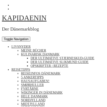
Skip
Profil
to
von
Profil
content
Kapidaenin
von
KAPIDAENIN
auf
kapidaenin
Facebook
auf
anzeigen
Instagram
anzeigen
Der Dänemarkblog
Toggle Navigation
LIVSNYDER
MEINE BÜCHER
KULINARISK DANMARK
DER ULTIMATIVE STJERNESKUD-GUIDE
DER ULTIMATIVE SLIKMUND GUIDE
OPSKRIFTER | REZEPTE
REISETIPPS
REISEINFOS DÄNEMARK
5 ANKERTIPPS
HAUSAUFGABEN!
SMØRHULLER
FYRTÅRNE
WIKINGER IN DÄNEMARK
HELE DANMARK
NORDJYLLAND
MIDTJYLLAND