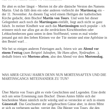
Ihr ahnt es sicher längst – Morten ist die alte dänische Version des Namens
Martin. Und da fällt dem ein oder anderen vielleicht der
Martinstag
ein –
der 11. November. An diesem Tag wird einem Heiligen der katholischen
Kirche gedacht, dem Bischof
Martin von Tours
. Und wem bei dieser
Gelegenheit auch noch die
Martinsgans
einfällt, liegt auch nicht so ganz
falsch. In meiner Kindheit war auch das
Martinssingen
noch populär – ich
erinnere mich nur allzu gut an die zerdrückten Kirschbomben oder
Lebkuchenherzen ganz unten in dem Stoffbeutel, wenn es mal wieder
jemand gut mit den lieben Kleinen vor der Tür meinte und eine Apfelsine in
den Beutel warf…
Wie bei so einigen anderen Feiertagen auch, feiern wir am
Abend vor
einem Festtag
(
zum Beispiel Juleaften, Skt Hans aften, Nytårsaften…
),
deshalb feiern wir
Mortens-aften
, also den Abend vor dem
Mortensdag.
WAS ABER GENAU HABEN DENN NUN MORTENSAFTEN UND DIE
MARTINSGANGS MITEINANDER ZU TUN?
Über Martin von Tours gibt es viele Geschichten und Legenden. Eine dreht
sich um seine Ernennung zum Bischof. Dieses Amtes fühlte sich der
bescheidene Mann nämlich nicht würdig und so versteckte er sich in einem
Gänsestall
. Das Geschnatter der aufgebrachten Gänse aber, in deren Mitte
er sich zu verbergen suchte, verriet ihn. Die Bürger von Tours, die den