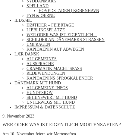
SYDDANMARK
SJÆLLAND
HOVEDSTADEN | KØBENHAVN
FYN & ØERNE
ILDSJÆL
HØJTIDER – FEIERTAGE
LIEBLINGSPLÄTZE
WER ODER WAS IST EIGENTLICH…
SCHILDER AN DÄNEMARKS STRASSEN
UMFRAGEN
KAPIDAENIN AUF ABWEGEN
LÆR DANSK
ALLGEMEINES
AUSSPRACHE
GRAMMATIK MACHT SPASS
REDEWENDUNGEN
KAPIDAENINS SPROGKALENDER
DÄNEMARK MIT HUND
ALLGEMEINE INFOS
HUNDESKOV
SEHENSWERT MIT HUND
UNTERWEGS MIT HUND
IMPRESSUM & DATENSCHUTZ
9. November 2023
WER ODER WAS IST EIGENTLICH MORTENSAFTEN?
Am 10. November feiern wir Mortensaften.