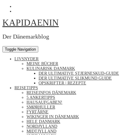
Skip
Profil
to
von
Profil
content
Kapidaenin
von
KAPIDAENIN
auf
kapidaenin
Facebook
auf
anzeigen
Instagram
anzeigen
Der Dänemarkblog
Toggle Navigation
LIVSNYDER
MEINE BÜCHER
KULINARISK DANMARK
DER ULTIMATIVE STJERNESKUD-GUIDE
DER ULTIMATIVE SLIKMUND GUIDE
OPSKRIFTER | REZEPTE
REISETIPPS
REISEINFOS DÄNEMARK
5 ANKERTIPPS
HAUSAUFGABEN!
SMØRHULLER
FYRTÅRNE
WIKINGER IN DÄNEMARK
HELE DANMARK
NORDJYLLAND
MIDTJYLLAND