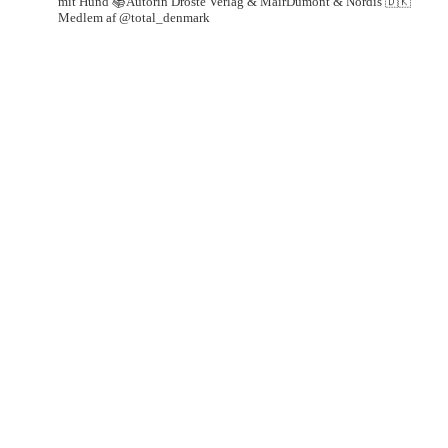
mit Hund
📚Autorin Droste Verlag & MairDumont & Nordis
🇩🇰
Medlem af @total_denmark