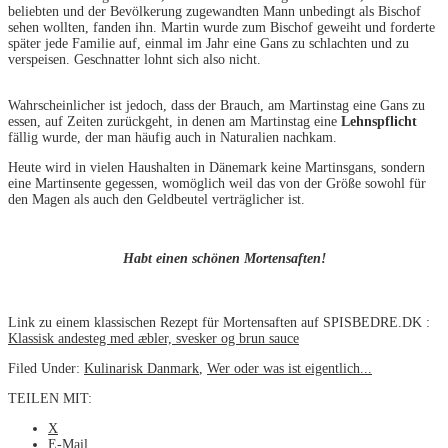
beliebten und der Bevölkerung zugewandten Mann unbedingt als Bischof
sehen wollten, fanden ihn. Martin wurde zum Bischof geweiht und forderte
später jede Familie auf, einmal im Jahr eine Gans zu schlachten und zu
verspeisen. Geschnatter lohnt sich also nicht.
Wahrscheinlicher ist jedoch, dass der Brauch, am Martinstag eine Gans zu
essen, auf Zeiten zurückgeht, in denen am Martinstag eine
Lehnspflicht
fällig wurde, der man häufig auch in Naturalien nachkam.
Heute wird in vielen Haushalten in Dänemark keine Martinsgans, sondern
eine Martinsente gegessen, womöglich weil das von der Größe sowohl für
den Magen als auch den Geldbeutel verträglicher ist.
Habt einen schönen Mortensaften!
Link zu einem klassischen Rezept für Mortensaften auf SPISBEDRE.DK :
Klassisk andesteg med æbler, svesker og brun sauce
Filed Under:
Kulinarisk Danmark
,
Wer oder was ist eigentlich...
TEILEN MIT:
X
E-Mail