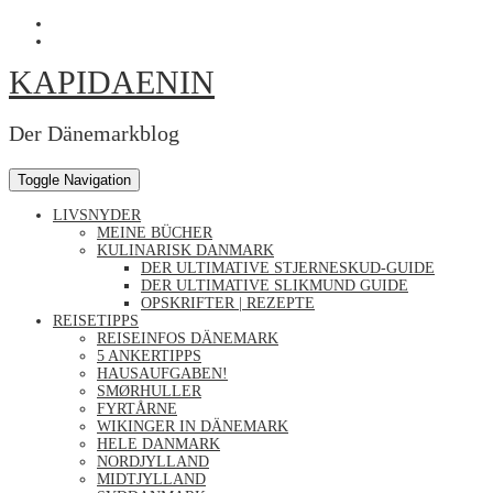
Skip
Profil
to
von
Profil
content
Kapidaenin
von
KAPIDAENIN
auf
kapidaenin
Facebook
auf
anzeigen
Instagram
anzeigen
Der Dänemarkblog
Toggle Navigation
LIVSNYDER
MEINE BÜCHER
KULINARISK DANMARK
DER ULTIMATIVE STJERNESKUD-GUIDE
DER ULTIMATIVE SLIKMUND GUIDE
OPSKRIFTER | REZEPTE
REISETIPPS
REISEINFOS DÄNEMARK
5 ANKERTIPPS
HAUSAUFGABEN!
SMØRHULLER
FYRTÅRNE
WIKINGER IN DÄNEMARK
HELE DANMARK
NORDJYLLAND
MIDTJYLLAND