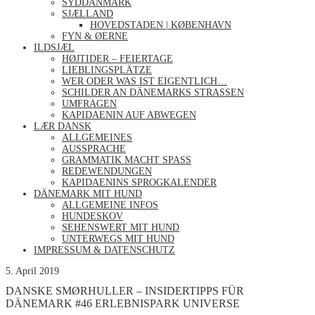
SYDDANMARK
SJÆLLAND
HOVEDSTADEN | KØBENHAVN
FYN & ØERNE
ILDSJÆL
HØJTIDER – FEIERTAGE
LIEBLINGSPLÄTZE
WER ODER WAS IST EIGENTLICH…
SCHILDER AN DÄNEMARKS STRASSEN
UMFRAGEN
KAPIDAENIN AUF ABWEGEN
LÆR DANSK
ALLGEMEINES
AUSSPRACHE
GRAMMATIK MACHT SPASS
REDEWENDUNGEN
KAPIDAENINS SPROGKALENDER
DÄNEMARK MIT HUND
ALLGEMEINE INFOS
HUNDESKOV
SEHENSWERT MIT HUND
UNTERWEGS MIT HUND
IMPRESSUM & DATENSCHUTZ
5. April 2019
DANSKE SMØRHULLER – INSIDERTIPPS FÜR
DÄNEMARK #46 ERLEBNISPARK UNIVERSE