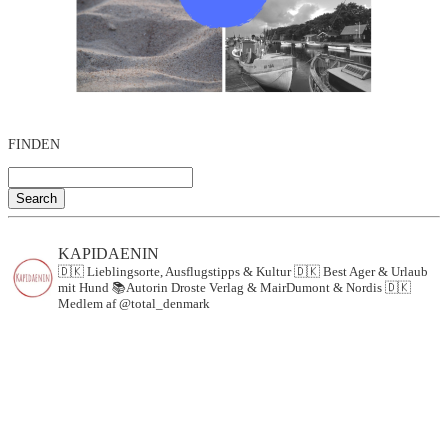
FINDEN
Search
KAPIDAENIN
🇩🇰 Lieblingsorte, Ausflugstipps & Kultur
🇩🇰 Best Ager & Urlaub
mit Hund
📚Autorin Droste Verlag & MairDumont & Nordis
🇩🇰
Medlem af @total_denmark