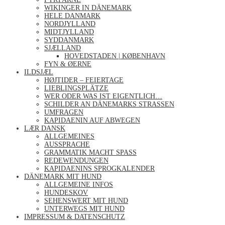
WIKINGER IN DÄNEMARK
HELE DANMARK
NORDJYLLAND
MIDTJYLLAND
SYDDANMARK
SJÆLLAND
HOVEDSTADEN | KØBENHAVN
FYN & ØERNE
ILDSJÆL
HØJTIDER – FEIERTAGE
LIEBLINGSPLÄTZE
WER ODER WAS IST EIGENTLICH…
SCHILDER AN DÄNEMARKS STRASSEN
UMFRAGEN
KAPIDAENIN AUF ABWEGEN
LÆR DANSK
ALLGEMEINES
AUSSPRACHE
GRAMMATIK MACHT SPASS
REDEWENDUNGEN
KAPIDAENINS SPROGKALENDER
DÄNEMARK MIT HUND
ALLGEMEINE INFOS
HUNDESKOV
SEHENSWERT MIT HUND
UNTERWEGS MIT HUND
IMPRESSUM & DATENSCHUTZ