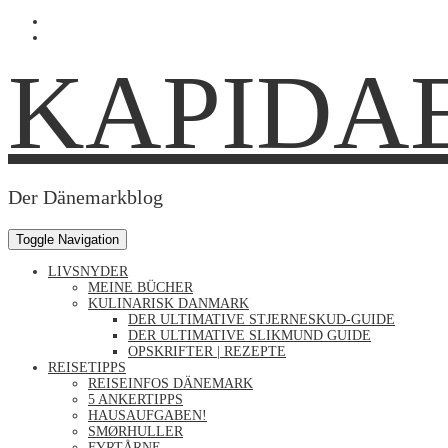
Skip
Profil
to
von
Profil
content
Kapidaenin
von
KAPIDA
auf
kapidaenin
Facebook
auf
anzeigen
Instagram
anzeigen
Der Dänemarkblog
Toggle Navigation
LIVSNYDER
MEINE BÜCHER
KULINARISK DANMARK
DER ULTIMATIVE STJERNESKUD-GUIDE
DER ULTIMATIVE SLIKMUND GUIDE
OPSKRIFTER | REZEPTE
REISETIPPS
REISEINFOS DÄNEMARK
5 ANKERTIPPS
HAUSAUFGABEN!
SMØRHULLER
FYRTÅRNE