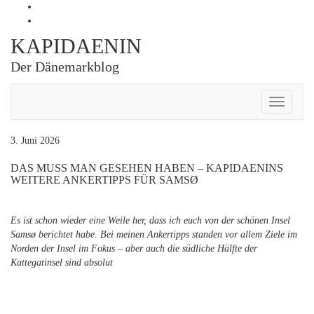
Skip
Profil
to
von
Profil
content
Kapidaenin
von
KAPIDAENIN
auf
kapidaenin
Facebook
auf
Der Dänemarkblog
anzeigen
Instagram
anzeigen
Toggle
Navigati
3. Juni 2026
DAS MUSS MAN GESEHEN HABEN – KAPIDAENINS
WEITERE ANKERTIPPS FÜR SAMSØ
Es ist schon wieder eine Weile her, dass ich euch von der schönen Insel
Samsø berichtet habe. Bei meinen Ankertipps standen vor allem Ziele im
Norden der Insel im Fokus – aber auch die südliche Hälfte der
Kattegatinsel sind absolut