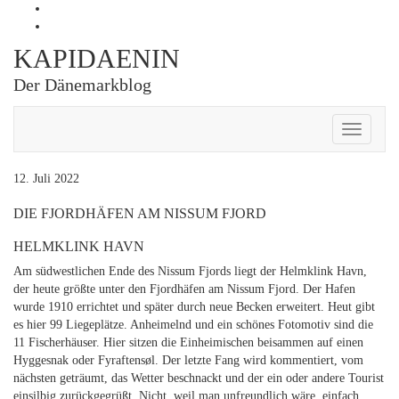
Skip
Profil
to
von
Profil
content
Kapidaenin
von
KAPIDAENIN
auf
kapidaenin
Facebook
auf
Der Dänemarkblog
anzeigen
Instagram
anzeigen
Toggle
Navigati
12. Juli 2022
DIE FJORDHÄFEN AM NISSUM FJORD
HELMKLINK HAVN
Am südwestlichen Ende des Nissum Fjords liegt der Helmklink Havn,
der heute größte unter den Fjordhäfen am Nissum Fjord. Der Hafen
wurde 1910 errichtet und später durch neue Becken erweitert. Heut gibt
es hier 99 Liegeplätze. Anheimelnd und ein schönes Fotomotiv sind die
11 Fischerhäuser. Hier sitzen die Einheimischen beisammen auf einen
Hyggesnak oder Fyraftensøl. Der letzte Fang wird kommentiert, vom
nächsten geträumt, das Wetter beschnackt und der ein oder andere Tourist
einsilbig zurückgegrüßt. Nicht, weil man unfreundlich wäre, einfach,