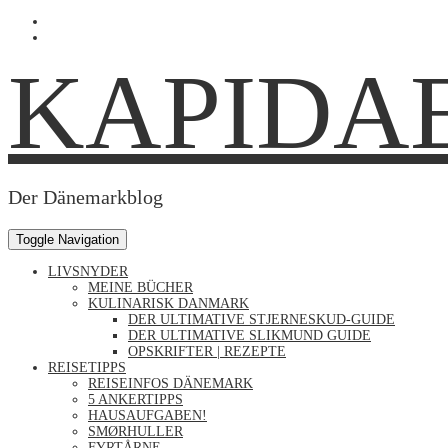
Skip
Profil
to
von
Profil
content
Kapidaenin
von
KAPIDA
auf
kapidaenin
Facebook
auf
anzeigen
Instagram
anzeigen
Der Dänemarkblog
Toggle Navigation
LIVSNYDER
MEINE BÜCHER
KULINARISK DANMARK
DER ULTIMATIVE STJERNESKUD-GUIDE
DER ULTIMATIVE SLIKMUND GUIDE
OPSKRIFTER | REZEPTE
REISETIPPS
REISEINFOS DÄNEMARK
5 ANKERTIPPS
HAUSAUFGABEN!
SMØRHULLER
FYRTÅRNE