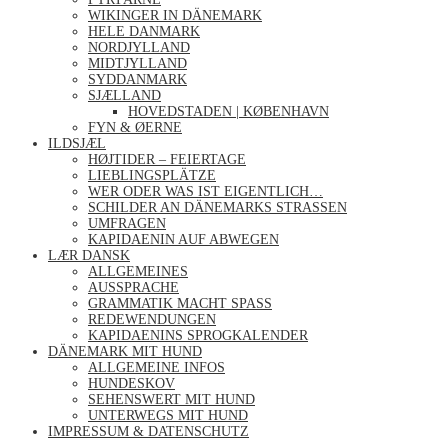
WIKINGER IN DÄNEMARK
HELE DANMARK
NORDJYLLAND
MIDTJYLLAND
SYDDANMARK
SJÆLLAND
HOVEDSTADEN | KØBENHAVN
FYN & ØERNE
ILDSJÆL
HØJTIDER – FEIERTAGE
LIEBLINGSPLÄTZE
WER ODER WAS IST EIGENTLICH…
SCHILDER AN DÄNEMARKS STRASSEN
UMFRAGEN
KAPIDAENIN AUF ABWEGEN
LÆR DANSK
ALLGEMEINES
AUSSPRACHE
GRAMMATIK MACHT SPASS
REDEWENDUNGEN
KAPIDAENINS SPROGKALENDER
DÄNEMARK MIT HUND
ALLGEMEINE INFOS
HUNDESKOV
SEHENSWERT MIT HUND
UNTERWEGS MIT HUND
IMPRESSUM & DATENSCHUTZ