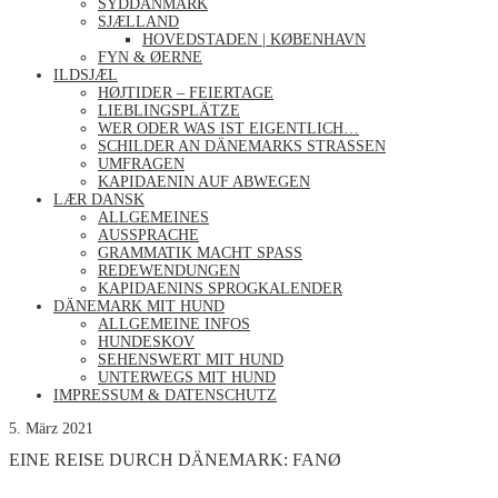
SYDDANMARK
SJÆLLAND
HOVEDSTADEN | KØBENHAVN
FYN & ØERNE
ILDSJÆL
HØJTIDER – FEIERTAGE
LIEBLINGSPLÄTZE
WER ODER WAS IST EIGENTLICH…
SCHILDER AN DÄNEMARKS STRASSEN
UMFRAGEN
KAPIDAENIN AUF ABWEGEN
LÆR DANSK
ALLGEMEINES
AUSSPRACHE
GRAMMATIK MACHT SPASS
REDEWENDUNGEN
KAPIDAENINS SPROGKALENDER
DÄNEMARK MIT HUND
ALLGEMEINE INFOS
HUNDESKOV
SEHENSWERT MIT HUND
UNTERWEGS MIT HUND
IMPRESSUM & DATENSCHUTZ
5. März 2021
EINE REISE DURCH DÄNEMARK: FANØ