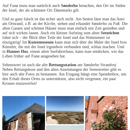
Auf Fanø muss man natürlich auch
Sønderho
besuchen, den Ort im Süden
der Insel, der als schönster Ort Dänemarks gilt.
Und so ganz falsch ist das sicher auch nicht. Am besten lässt man das Auto
am Ortsrand, z.B. an der Kirche, stehen und erkundet Sønderho zu Fuß. Die
alten Gassen und schönen Häuser muss man einfach mit Zeit genießen und
auf sich wirken lassen. Auch ein kleiner Aufstieg zum alten
Seezeichen
lohnt sich – der Blick über Teile der Insel und das Wattenmeer ist
einzigartig! Im
Kunstmuseum
kann man sich über die Maler der Insel bzw.
Künstler, die mit der Insel irgendwie verbunden sind, schlau machen. Und
in
Hannes Hus
, einem alten Seefahrerhaus, kann man entdecken, wie das
Leben früher auf Fanø ausgesehen hat.
Sehenswert ist auch die alte
Rettungsstation
am Sønderho Strandvej.
Neben Rettungsboot und den alten Ausrüstungen der Seenotretter gibt es
hier auch alte Fotos zu bestaunen. Am Eingang hängt eine Spendenbox, um
den Erhalt dieses Ortes zu unterstützen, also nicht vergessen, ein paar
Kronen einzuwerfen!