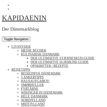
Skip
Profil
to
von
Profil
content
Kapidaenin
von
KAPIDAENIN
auf
kapidaenin
Facebook
auf
anzeigen
Instagram
anzeigen
Der Dänemarkblog
Toggle Navigation
LIVSNYDER
MEINE BÜCHER
KULINARISK DANMARK
DER ULTIMATIVE STJERNESKUD-GUIDE
DER ULTIMATIVE SLIKMUND GUIDE
OPSKRIFTER | REZEPTE
REISETIPPS
REISEINFOS DÄNEMARK
5 ANKERTIPPS
HAUSAUFGABEN!
SMØRHULLER
FYRTÅRNE
WIKINGER IN DÄNEMARK
HELE DANMARK
NORDJYLLAND
MIDTJYLLAND