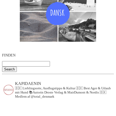
FINDEN
Search
KAPIDAENIN
🇩🇰 Lieblingsorte, Ausflugstipps & Kultur
🇩🇰 Best Ager & Urlaub
mit Hund
📚Autorin Droste Verlag & MairDumont & Nordis
🇩🇰
Medlem af @total_denmark