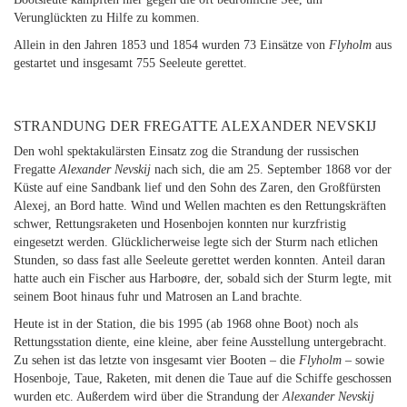
Verunglückten zu Hilfe zu kommen.
Allein in den Jahren 1853 und 1854 wurden 73 Einsätze von
Flyholm
aus
gestartet und insgesamt 755 Seeleute gerettet.
STRANDUNG DER FREGATTE ALEXANDER NEVSKIJ
Den wohl spektakulärsten Einsatz zog die Strandung der russischen
Fregatte
Alexander Nevskij
nach sich, die am 25. September 1868 vor der
Küste auf eine Sandbank lief und den Sohn des Zaren, den Großfürsten
Alexej, an Bord hatte. Wind und Wellen machten es den Rettungskräften
schwer, Rettungsraketen und Hosenbojen konnten nur kurzfristig
eingesetzt werden. Glücklicherweise legte sich der Sturm nach etlichen
Stunden, so dass fast alle Seeleute gerettet werden konnten. Anteil daran
hatte auch ein Fischer aus Harboøre, der, sobald sich der Sturm legte, mit
seinem Boot hinaus fuhr und Matrosen an Land brachte.
Heute ist in der Station, die bis 1995 (ab 1968 ohne Boot) noch als
Rettungsstation diente, eine kleine, aber feine Ausstellung untergebracht.
Zu sehen ist das letzte von insgesamt vier Booten – die
Flyholm
– sowie
Hosenboje, Taue, Raketen, mit denen die Taue auf die Schiffe geschossen
wurden etc. Außerdem wird über die Strandung der
Alexander Nevskij