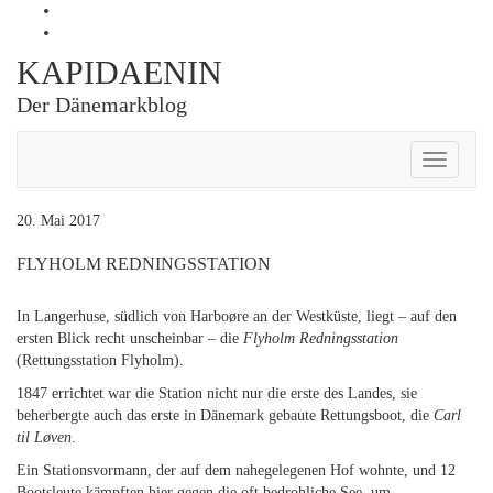
Skip
Profil
to
von
Profil
content
Kapidaenin
von
KAPIDAENIN
auf
kapidaenin
Facebook
auf
Der Dänemarkblog
anzeigen
Instagram
anzeigen
Toggle
Navigati
20. Mai 2017
FLYHOLM REDNINGSSTATION
In Langerhuse, südlich von Harboøre an der Westküste, liegt – auf den
ersten Blick recht unscheinbar – die
Flyholm Redningsstation
(Rettungsstation Flyholm).
1847 errichtet war die Station nicht nur die erste des Landes, sie
beherbergte auch das erste in Dänemark gebaute Rettungsboot, die
Carl
til Løven
.
Ein Stationsvormann, der auf dem nahegelegenen Hof wohnte, und 12
Bootsleute kämpften hier gegen die oft bedrohliche See, um