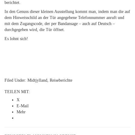
berichtet.
In den Genuss dieser kleinen Ausstellung kommt man, indem man die auf
dem Hinweisschild an der Tür angegebene Telefonnummer anruft und
mit dem Zugangscode, der per Bandansage – auch auf Deutsch –
durchgegeben wird, die Tür öffnet.
Es lohnt sich!
Flyholm
Flyholm
Flyholm,
Flyholm
1
Redningsbåd
Dør
Flyholm
Filed Under:
Midtjylland
,
Reiseberichte
TEILEN MIT:
X
E-Mail
Mehr