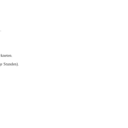
.
rkneten.
ge Stunden).