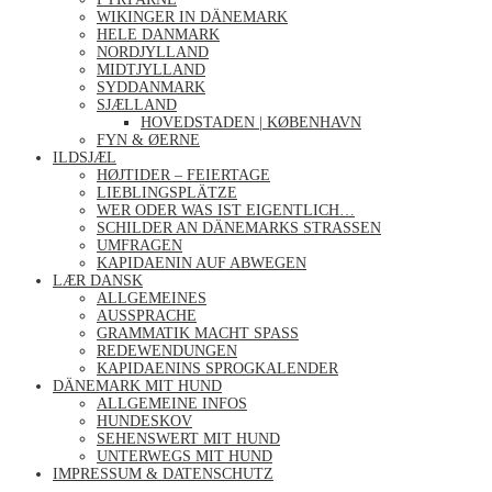
WIKINGER IN DÄNEMARK
HELE DANMARK
NORDJYLLAND
MIDTJYLLAND
SYDDANMARK
SJÆLLAND
HOVEDSTADEN | KØBENHAVN
FYN & ØERNE
ILDSJÆL
HØJTIDER – FEIERTAGE
LIEBLINGSPLÄTZE
WER ODER WAS IST EIGENTLICH…
SCHILDER AN DÄNEMARKS STRASSEN
UMFRAGEN
KAPIDAENIN AUF ABWEGEN
LÆR DANSK
ALLGEMEINES
AUSSPRACHE
GRAMMATIK MACHT SPASS
REDEWENDUNGEN
KAPIDAENINS SPROGKALENDER
DÄNEMARK MIT HUND
ALLGEMEINE INFOS
HUNDESKOV
SEHENSWERT MIT HUND
UNTERWEGS MIT HUND
IMPRESSUM & DATENSCHUTZ