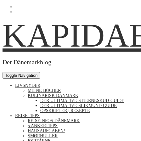
Skip
Profil
to
von
Profil
content
Kapidaenin
von
KAPIDA
auf
kapidaenin
Facebook
auf
anzeigen
Instagram
anzeigen
Der Dänemarkblog
Toggle Navigation
LIVSNYDER
MEINE BÜCHER
KULINARISK DANMARK
DER ULTIMATIVE STJERNESKUD-GUIDE
DER ULTIMATIVE SLIKMUND GUIDE
OPSKRIFTER | REZEPTE
REISETIPPS
REISEINFOS DÄNEMARK
5 ANKERTIPPS
HAUSAUFGABEN!
SMØRHULLER
FYRTÅRNE