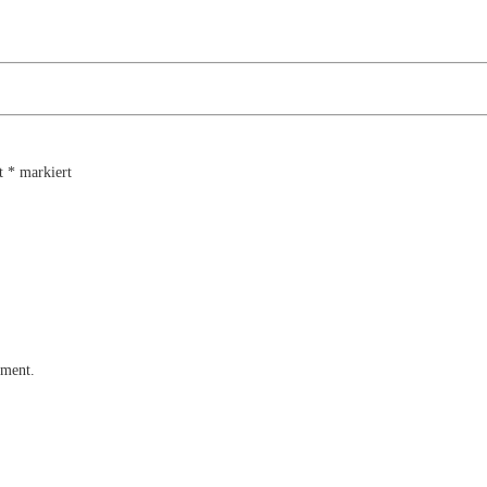
it
*
markiert
mment.