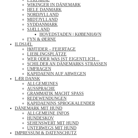
WIKINGER IN DÄNEMARK
HELE DANMARK
NORDJYLLAND
MIDTJYLLAND
SYDDANMARK
SJÆLLAND
HOVEDSTADEN | KØBENHAVN
FYN & ØERNE
ILDSJÆL
HØJTIDER – FEIERTAGE
LIEBLINGSPLÄTZE
WER ODER WAS IST EIGENTLICH…
SCHILDER AN DÄNEMARKS STRASSEN
UMFRAGEN
KAPIDAENIN AUF ABWEGEN
LÆR DANSK
ALLGEMEINES
AUSSPRACHE
GRAMMATIK MACHT SPASS
REDEWENDUNGEN
KAPIDAENINS SPROGKALENDER
DÄNEMARK MIT HUND
ALLGEMEINE INFOS
HUNDESKOV
SEHENSWERT MIT HUND
UNTERWEGS MIT HUND
IMPRESSUM & DATENSCHUTZ