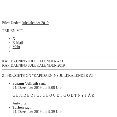
Filed Under:
Julekalender 2019
TEILEN MIT:
X
E-Mail
Mehr
KAPIDAENINS JULEKALENDER #23
KAPIDAENINS JULEKALENDER 2019
2 THOUGHTS ON “KAPIDAENINS JULEKALENDER #24”
Susann Vollrath
sagt:
24. Dezember 2019 um 8:08 Uhr
G L Æ D E D I G J U L O G E T G O D T N Y T Å R
Antworten
Torben
sagt:
24. Dezember 2019 um 9:39 Uhr