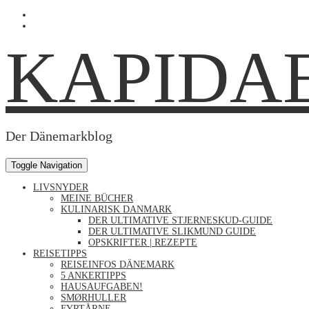
Skip
Profil
to
von
Profil
content
Kapidaenin
von
KAPIDA
auf
kapidaenin
Facebook
auf
anzeigen
Instagram
anzeigen
Der Dänemarkblog
Toggle Navigation
LIVSNYDER
MEINE BÜCHER
KULINARISK DANMARK
DER ULTIMATIVE STJERNESKUD-GUIDE
DER ULTIMATIVE SLIKMUND GUIDE
OPSKRIFTER | REZEPTE
REISETIPPS
REISEINFOS DÄNEMARK
5 ANKERTIPPS
HAUSAUFGABEN!
SMØRHULLER
FYRTÅRNE