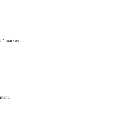
it
*
markiert
mment.