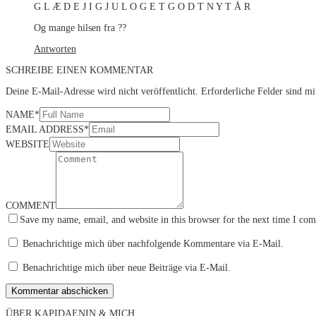
G L Æ D E J I G J U L O G E T G O D T N Y T Å R
Og mange hilsen fra ??
Antworten
SCHREIBE EINEN KOMMENTAR
Deine E-Mail-Adresse wird nicht veröffentlicht.
Erforderliche Felder sind m
NAME
*
EMAIL ADDRESS
*
WEBSITE
COMMENT
Save my name, email, and website in this browser for the next time I co
Benachrichtige mich über nachfolgende Kommentare via E-Mail.
Benachrichtige mich über neue Beiträge via E-Mail.
ÜBER KAPIDAENIN & MICH