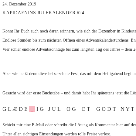
24. Dezember 2019
KAPIDAENINS JULEKALENDER #24
Könnt Ihr Euch auch noch daran erinnern, wie sich der Dezember in Kinder
Endlose Stunden bis zum nächsten Öffnen eines Adventskalendertürchens. E
Vier schier endlose Adventssonntage bis zum längsten Tag des Jahres – dem 
Aber wie heißt denn diese heißersehnte Fest, das mit dem Heiligabend beginn
Gesucht wird der erste Buchstabe – und damit habt Ihr spätestens jetzt die L
G L Æ D E
_
I G J U L O G E T G O D T N Y 
Schickt mir eine E-Mail oder schreibt die Lösung als Kommentar hier auf de
Unter allen richtigen Einsendungen werden tolle Preise verlost.