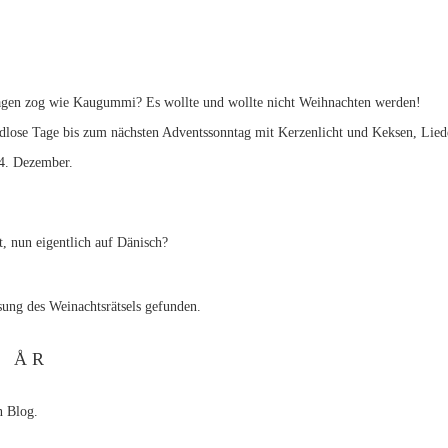
tagen zog wie Kaugummi? Es wollte und wollte nicht Weihnachten werden!
ndlose Tage bis zum nächsten Adventssonntag mit Kerzenlicht und Keksen, Lie
24. Dezember.
t, nun eigentlich auf Dänisch?
ösung des Weinachtsrätsels gefunden.
T Å R
n Blog.