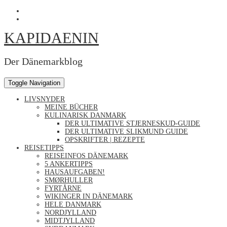
Skip
Profil
to
von
Profil
content
Kapidaenin
von
KAPIDAENIN
auf
kapidaenin
Facebook
auf
anzeigen
Instagram
anzeigen
Der Dänemarkblog
Toggle Navigation
LIVSNYDER
MEINE BÜCHER
KULINARISK DANMARK
DER ULTIMATIVE STJERNESKUD-GUIDE
DER ULTIMATIVE SLIKMUND GUIDE
OPSKRIFTER | REZEPTE
REISETIPPS
REISEINFOS DÄNEMARK
5 ANKERTIPPS
HAUSAUFGABEN!
SMØRHULLER
FYRTÅRNE
WIKINGER IN DÄNEMARK
HELE DANMARK
NORDJYLLAND
MIDTJYLLAND