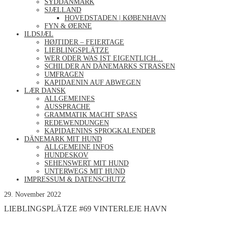
SYDDANMARK
SJÆLLAND
HOVEDSTADEN | KØBENHAVN
FYN & ØERNE
ILDSJÆL
HØJTIDER – FEIERTAGE
LIEBLINGSPLÄTZE
WER ODER WAS IST EIGENTLICH…
SCHILDER AN DÄNEMARKS STRASSEN
UMFRAGEN
KAPIDAENIN AUF ABWEGEN
LÆR DANSK
ALLGEMEINES
AUSSPRACHE
GRAMMATIK MACHT SPASS
REDEWENDUNGEN
KAPIDAENINS SPROGKALENDER
DÄNEMARK MIT HUND
ALLGEMEINE INFOS
HUNDESKOV
SEHENSWERT MIT HUND
UNTERWEGS MIT HUND
IMPRESSUM & DATENSCHUTZ
29. November 2022
LIEBLINGSPLÄTZE #69 VINTERLEJE HAVN