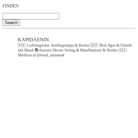
FINDEN
Search
KAPIDAENIN
🇩🇰 Lieblingsorte, Ausflugstipps & Kultur
🇩🇰 Best Ager & Urlaub
mit Hund
📚Autorin Droste Verlag & MairDumont & Nordis
🇩🇰
Medlem af @total_denmark