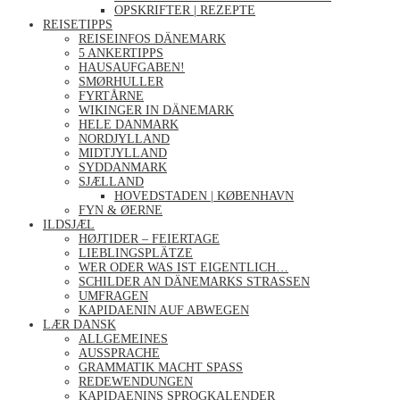
OPSKRIFTER | REZEPTE
REISETIPPS
REISEINFOS DÄNEMARK
5 ANKERTIPPS
HAUSAUFGABEN!
SMØRHULLER
FYRTÅRNE
WIKINGER IN DÄNEMARK
HELE DANMARK
NORDJYLLAND
MIDTJYLLAND
SYDDANMARK
SJÆLLAND
HOVEDSTADEN | KØBENHAVN
FYN & ØERNE
ILDSJÆL
HØJTIDER – FEIERTAGE
LIEBLINGSPLÄTZE
WER ODER WAS IST EIGENTLICH…
SCHILDER AN DÄNEMARKS STRASSEN
UMFRAGEN
KAPIDAENIN AUF ABWEGEN
LÆR DANSK
ALLGEMEINES
AUSSPRACHE
GRAMMATIK MACHT SPASS
REDEWENDUNGEN
KAPIDAENINS SPROGKALENDER