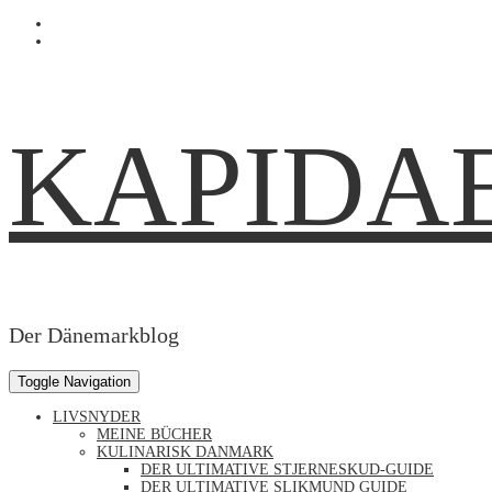
Skip
Profil
to
von
Profil
content
Kapidaenin
von
auf
kapidaenin
Facebook
auf
anzeigen
Instagram
anzeigen
KAPIDA
Der Dänemarkblog
Toggle Navigation
LIVSNYDER
MEINE BÜCHER
KULINARISK DANMARK
DER ULTIMATIVE STJERNESKUD-GUIDE
DER ULTIMATIVE SLIKMUND GUIDE