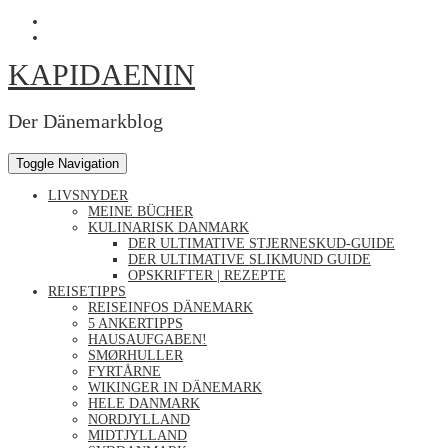
Skip
Profil
to
von
Profil
content
Kapidaenin
von
KAPIDAENIN
auf
kapidaenin
Facebook
auf
anzeigen
Instagram
anzeigen
Der Dänemarkblog
Toggle Navigation
LIVSNYDER
MEINE BÜCHER
KULINARISK DANMARK
DER ULTIMATIVE STJERNESKUD-GUIDE
DER ULTIMATIVE SLIKMUND GUIDE
OPSKRIFTER | REZEPTE
REISETIPPS
REISEINFOS DÄNEMARK
5 ANKERTIPPS
HAUSAUFGABEN!
SMØRHULLER
FYRTÅRNE
WIKINGER IN DÄNEMARK
HELE DANMARK
NORDJYLLAND
MIDTJYLLAND