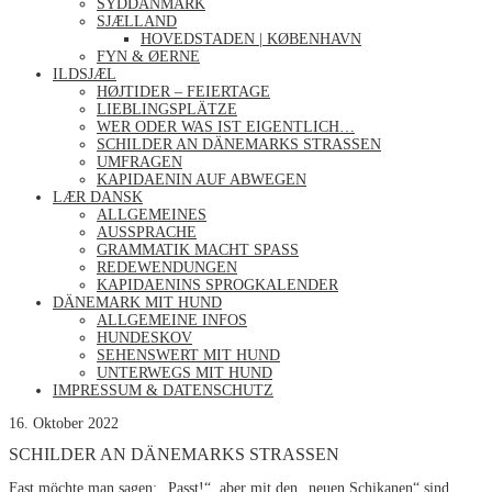
SYDDANMARK
SJÆLLAND
HOVEDSTADEN | KØBENHAVN
FYN & ØERNE
ILDSJÆL
HØJTIDER – FEIERTAGE
LIEBLINGSPLÄTZE
WER ODER WAS IST EIGENTLICH…
SCHILDER AN DÄNEMARKS STRASSEN
UMFRAGEN
KAPIDAENIN AUF ABWEGEN
LÆR DANSK
ALLGEMEINES
AUSSPRACHE
GRAMMATIK MACHT SPASS
REDEWENDUNGEN
KAPIDAENINS SPROGKALENDER
DÄNEMARK MIT HUND
ALLGEMEINE INFOS
HUNDESKOV
SEHENSWERT MIT HUND
UNTERWEGS MIT HUND
IMPRESSUM & DATENSCHUTZ
16. Oktober 2022
SCHILDER AN DÄNEMARKS STRASSEN
Fast möchte man sagen: „Passt!“, aber mit den „neuen Schikanen“ sind