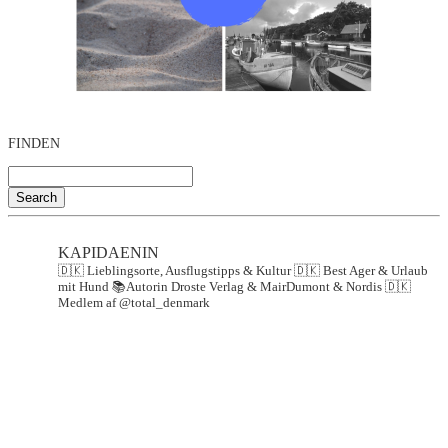
FINDEN
Search
KAPIDAENIN
🇩🇰 Lieblingsorte, Ausflugstipps & Kultur
🇩🇰 Best Ager & Urlaub
mit Hund
📚Autorin Droste Verlag & MairDumont & Nordis
🇩🇰
Medlem af @total_denmark