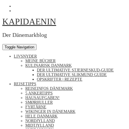
Skip
Profil
to
von
Profil
content
Kapidaenin
von
KAPIDAENIN
auf
kapidaenin
Facebook
auf
anzeigen
Instagram
anzeigen
Der Dänemarkblog
Toggle Navigation
LIVSNYDER
MEINE BÜCHER
KULINARISK DANMARK
DER ULTIMATIVE STJERNESKUD-GUIDE
DER ULTIMATIVE SLIKMUND GUIDE
OPSKRIFTER | REZEPTE
REISETIPPS
REISEINFOS DÄNEMARK
5 ANKERTIPPS
HAUSAUFGABEN!
SMØRHULLER
FYRTÅRNE
WIKINGER IN DÄNEMARK
HELE DANMARK
NORDJYLLAND
MIDTJYLLAND