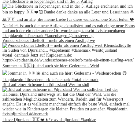
Die Glücksorte in Kopenhagen sind in der 5. Auflag
Wunderschönes Ebeltoft – mehr als einen Ausflug we
Sommer in 🇩🇰☀️ sind auch sie hier: Gederams - Weid
Bild auf einer Scheune im #djursland Wer im südl
I love Djursland 🇩🇰❤️☀️🐾 #visitdjursland #kapidae