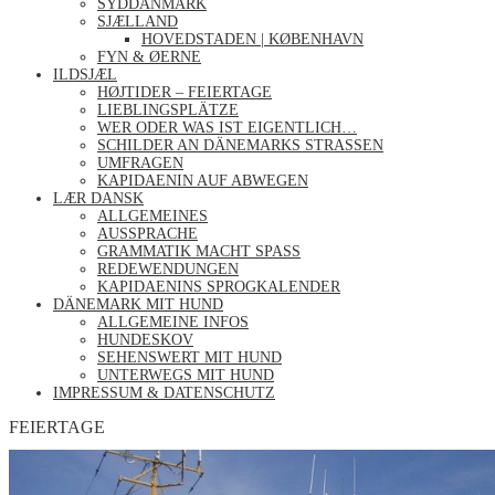
SYDDANMARK
SJÆLLAND
HOVEDSTADEN | KØBENHAVN
FYN & ØERNE
ILDSJÆL
HØJTIDER – FEIERTAGE
LIEBLINGSPLÄTZE
WER ODER WAS IST EIGENTLICH…
SCHILDER AN DÄNEMARKS STRASSEN
UMFRAGEN
KAPIDAENIN AUF ABWEGEN
LÆR DANSK
ALLGEMEINES
AUSSPRACHE
GRAMMATIK MACHT SPASS
REDEWENDUNGEN
KAPIDAENINS SPROGKALENDER
DÄNEMARK MIT HUND
ALLGEMEINE INFOS
HUNDESKOV
SEHENSWERT MIT HUND
UNTERWEGS MIT HUND
IMPRESSUM & DATENSCHUTZ
FEIERTAGE