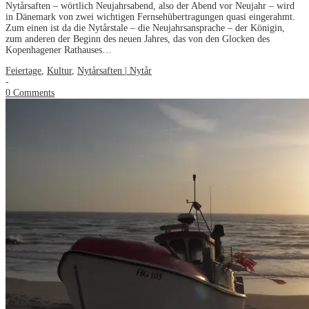
Nytårsaften – wörtlich Neujahrsabend, also der Abend vor Neujahr – wird
in Dänemark von zwei wichtigen Fernsehübertragungen quasi eingerahmt.
Zum einen ist da die Nytårstale – die Neujahrsansprache – der Königin,
zum anderen der Beginn des neuen Jahres, das von den Glocken des
Kopenhagener Rathauses…
Feiertage
,
Kultur
,
Nytårsaften | Nytår
-
0 Comments