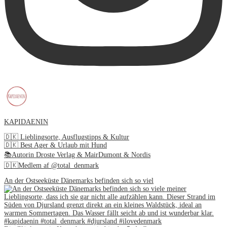
KAPIDAENIN
🇩🇰 Lieblingsorte, Ausflugstipps & Kultur
🇩🇰 Best Ager & Urlaub mit Hund
📚Autorin Droste Verlag & MairDumont & Nordis
🇩🇰Medlem af @total_denmark
An der Ostseeküste Dänemarks befinden sich so viel