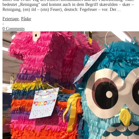
bedeutet „Reinigung“ und kommt auch in dem Begriff skærsilden – skær –
Reinigung, (en) ild – (ein) Feuer), deutsch: Fegefeuer – vor. Der…
Feiertage
,
Påske
-
0 Comments